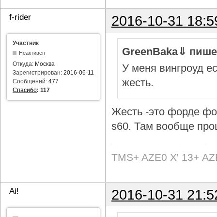
f-rider
2016-10-31 18:5
Участник
GreenBaka⇓ пише
Неактивен
Откуда:
Москва
У меня вингроуд ес
Зарегистрирован:
2016-06-11
жесть.
Сообщений:
477
Спасибо
:
117
Жесть -это форде фок
s60. Там вообще про
TMS+ AZE0 Х' 13+ AZ
Ai!
2016-10-31 21:5