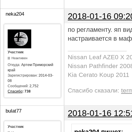
neka204
2018-01-16 09:2
по регламенту. яп в
настраивается в маф
Участник
Nissan Leaf AZE0 X 2
Неактивен
Nissan Pathfinder 200
Откуда:
Артем Приморский
край
Kia Cerato Koup 2011
Зарегистрирован:
2014-03-
08
Сообщений:
2,752
Спасибо сказали:
ter
Спасибо
:
738
bulat77
2018-01-16 12:5
Участник
neka204 пишет
: