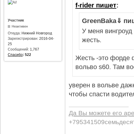
f-rider пишет
:
GreenBaka⇓ пи
Участник
Неактивен
У меня вингроуд 
Откуда:
Нижний Новгород
жесть.
Зарегистрирован:
2016-04-
25
Сообщений:
1,767
Спасибо
:
522
Жесть -это форде ф
вольво s60. Там в
уверен в вольве даж
чтобы спасти водител
Да Вы можете его ар
+795341509семьдеся