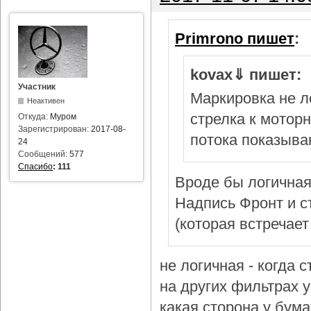
Primrono пишет
:
kovax⇓ пишет:
Участник
Маркировка не л
Неактивен
стрелка к мотор
Откуда:
Муром
Зарегистрирован:
2017-08-
потока показыва
24
Сообщений:
577
Спасибо
:
111
Вроде бы логичная
Надпись Фронт и с
(которая встречает
не логичная - когда 
на других фильтрах у 
какая сторона у бум