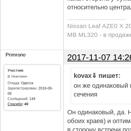
относительно центра
Nissan Leaf AZE0 X 2
MB ML320 - в продаж
Primrono
2017-11-07 14:2
Участник
kovax⇓ пишет:
Неактивен
Откуда:
Одесса
он же одинаковый 
Зарегистрирован:
2016-06-
сечения
06
Сообщений:
149
Спасибо
:
40
Он одинаковый, да. Н
обоих краев) и опти
в сторону встречи по