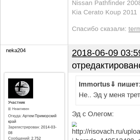
Nissan Pathfinder 200
Kia Cerato Koup 2011
Спасибо сказали:
ter
neka204
2018-06-09 03:5
отредактирован
Immortus⇓ пишет
Не.. Эд у меня тре
Участник
Неактивен
Эд с Олегом:
Откуда:
Артем Приморский
край
Зарегистрирован:
2014-03-
08
Сообщений:
2,752