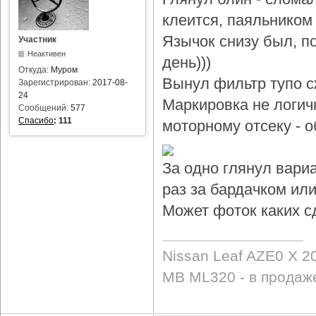
клеится, паяльником 
Язычок снизу был, по
Участник
Неактивен
день)))
Откуда:
Муром
Вынул фильтр тупо с
Зарегистрирован:
2017-08-
24
Маркировка не логичн
Сообщений:
577
Спасибо
:
111
моторному отсеку - 
За одно глянул вари
раз за бардачком или
Может фоток каких с
Nissan Leaf AZE0 X 2
MB ML320 - в продаж