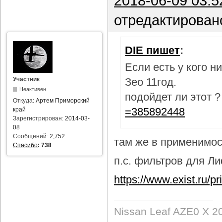
2018-06-09 03:5
отредактирован
DIE пишет
:
Если есть у кого 
Участник
Зео 11год.
Неактивен
подойдет ли этот 
Откуда:
Артем Приморский
=385892448
край
Зарегистрирован:
2014-03-
08
Сообщений:
2,752
там же в применимост
Спасибо
:
738
п.с. фильтров для Лиф
https://www.exist.ru/
Nissan Leaf AZE0 X 2