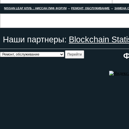
NISSAN LEAF КЛУБ :: НИССАН ЛИФ ФОРУМ
→
РЕМОНТ, ОБСЛУЖИВАНИЕ
→
ЗАМЕНА С
Наши партнеры:
Blockchain Stati
Ф