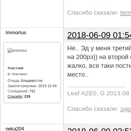
Спасибо сказали:
ter
Immortus
2018-06-09 01:5
Не.. Эд у меня трети
на 200рэ)) на второ
жалко, все таки пост
Участник
место..
Неактивен
Откуда:
Владивосток
Зарегистрирован:
2015-11-04
Сообщений:
792
Leaf AZE0, G 2013.08
Спасибо
:
226
Спасибо сказали:
эдв
neka204