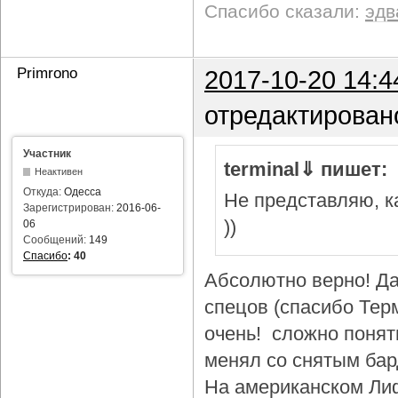
Спасибо сказали:
эдв
Primrono
2017-10-20 14:4
отредактирован
Участник
terminal⇓ пишет:
Неактивен
Откуда:
Одесса
Не представляю, ка
Зарегистрирован:
2016-06-
))
06
Сообщений:
149
Спасибо
:
40
Абсолютно верно! Да
спецов (спасибо Тер
очень! сложно понят
менял со снятым бар
На американском Лиф