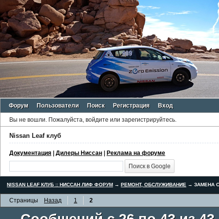
Форум
Пользователи
Поиск
Регистрация
Вход
Вы не вошли.
Пожалуйста, войдите или зарегистрируйтесь.
Nissan Leaf клуб
Документация
|
Дилеры Ниссан
|
Реклама на форуме
NISSAN LEAF КЛУБ :: НИССАН ЛИФ ФОРУМ
→
РЕМОНТ, ОБСЛУЖИВАНИЕ
→
ЗАМЕНА С
Страницы
Назад
1
2
Сообщений с 26 по 43 из 43