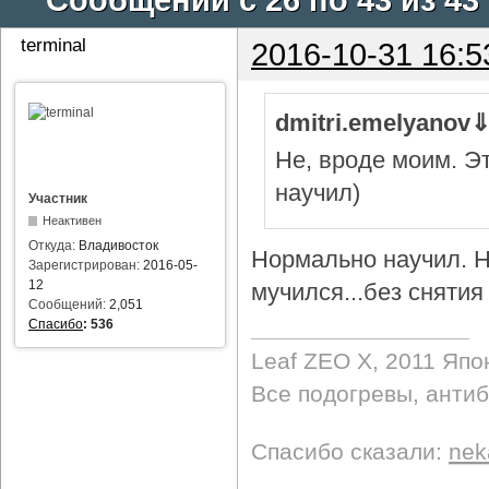
terminal
2016-10-31 16:5
dmitri.emelyanov
Не, вроде моим. Э
научил)
Участник
Неактивен
Откуда:
Владивосток
Нормально научил. Н
Зарегистрирован:
2016-05-
12
мучился...без снятия 
Сообщений:
2,051
Спасибо
:
536
Leaf ZEO Х, 2011 Япо
Все подогревы, анти
Спасибо сказали:
nek