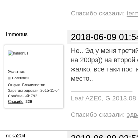
Спасибо сказали:
ter
Immortus
2018-06-09 01:5
Не.. Эд у меня трети
на 200рэ)) на второ
жалко, все таки пост
Участник
место..
Неактивен
Откуда:
Владивосток
Зарегистрирован:
2015-11-04
Сообщений:
792
Leaf AZE0, G 2013.08
Спасибо
:
226
Спасибо сказали:
эдв
neka204