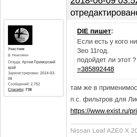
2018-06-09 03:5
отредактирован
DIE пишет
:
Если есть у кого 
Участник
Зео 11год.
Неактивен
подойдет ли этот 
Откуда:
Артем Приморский
=385892448
край
Зарегистрирован:
2014-03-
08
Сообщений:
2,752
там же в применимост
Спасибо
:
738
п.с. фильтров для Лиф
https://www.exist.ru/
Nissan Leaf AZE0 X 2