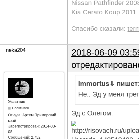
Nissan Pathfinder 200
Kia Cerato Koup 2011
Спасибо сказали:
ter
neka204
2018-06-09 03:5
отредактирован
Immortus⇓ пишет
Не.. Эд у меня тре
Участник
Неактивен
Эд с Олегом:
Откуда:
Артем Приморский
край
Зарегистрирован:
2014-03-
08
Сообщений:
2,752