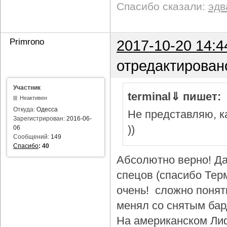
Спасибо сказали:
эдв
Primrono
2017-10-20 14:4
отредактирован
Участник
terminal⇓ пишет:
Неактивен
Откуда:
Одесса
Не представляю, ка
Зарегистрирован:
2016-06-
))
06
Сообщений:
149
Спасибо
:
40
Абсолютно верно! Да
спецов (спасибо Тер
очень! сложно понят
менял со снятым бар
На американском Лиф