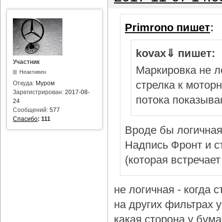
Primrono пишет
:
kovax⇓ пишет:
Участник
Маркировка не л
Неактивен
стрелка к мотор
Откуда:
Муром
Зарегистрирован:
2017-08-
потока показыва
24
Сообщений:
577
Спасибо
:
111
Вроде бы логичная
Надпись Фронт и с
(которая встречает
не логичная - когда 
на других фильтрах у 
какая сторона у бум