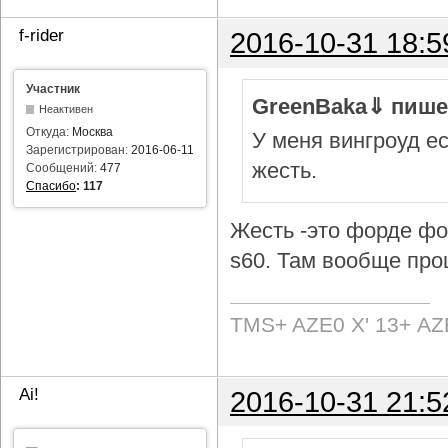
f-rider
2016-10-31 18:5
Участник
GreenBaka⇓ пише
Неактивен
Откуда:
Москва
У меня вингроуд ес
Зарегистрирован:
2016-06-11
жесть.
Сообщений:
477
Спасибо
:
117
Жесть -это форде фок
s60. Там вообще про
TMS+ AZE0 Х' 13+ AZ
Ai!
2016-10-31 21:5