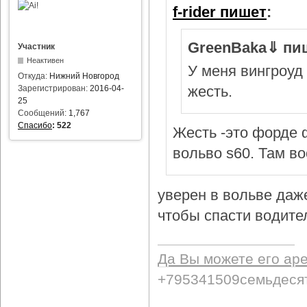
f-rider пишет
:
GreenBaka⇓ пи
Участник
Неактивен
У меня вингроуд 
Откуда:
Нижний Новгород
жесть.
Зарегистрирован:
2016-04-
25
Сообщений:
1,767
Спасибо
:
522
Жесть -это форде ф
вольво s60. Там в
уверен в вольве даж
чтобы спасти водител
Да Вы можете его ар
+795341509семьдеся