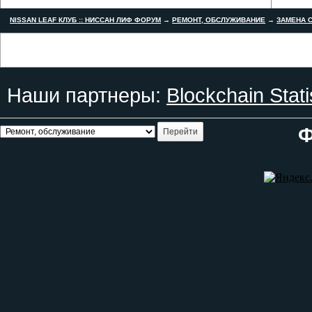
NISSAN LEAF КЛУБ :: НИССАН ЛИФ ФОРУМ
→
РЕМОНТ, ОБСЛУЖИВАНИЕ
→
ЗАМЕНА С
Наши партнеры:
Blockchain Stati
Ф