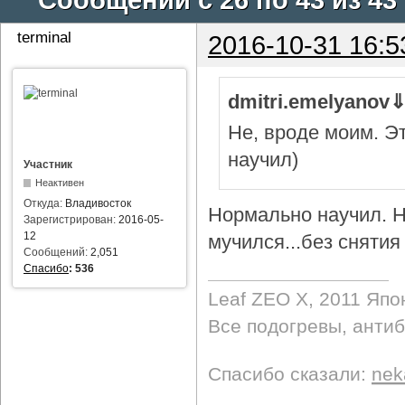
terminal
2016-10-31 16:5
dmitri.emelyanov
Не, вроде моим. Э
научил)
Участник
Неактивен
Откуда:
Владивосток
Нормально научил. Н
Зарегистрирован:
2016-05-
12
мучился...без снятия 
Сообщений:
2,051
Спасибо
:
536
Leaf ZEO Х, 2011 Япо
Все подогревы, анти
Спасибо сказали:
nek