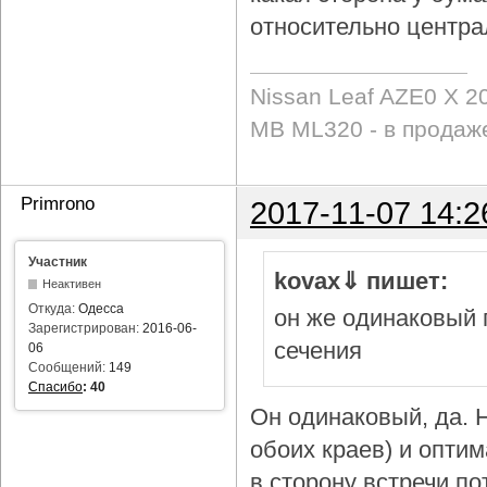
относительно центра
Nissan Leaf AZE0 X 2
MB ML320 - в продаж
Primrono
2017-11-07 14:2
Участник
kovax⇓ пишет:
Неактивен
Откуда:
Одесса
он же одинаковый 
Зарегистрирован:
2016-06-
сечения
06
Сообщений:
149
Спасибо
:
40
Он одинаковый, да. Н
обоих краев) и опти
в сторону встречи по