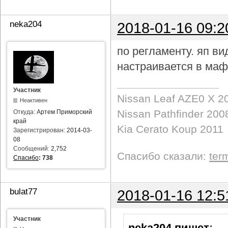
neka204
2018-01-16 09:2
по регламенту. яп в
настраивается в маф
Участник
Nissan Leaf AZE0 X 2
Неактивен
Nissan Pathfinder 200
Откуда:
Артем Приморский
край
Kia Cerato Koup 2011
Зарегистрирован:
2014-03-
08
Сообщений:
2,752
Спасибо сказали:
ter
Спасибо
:
738
bulat77
2018-01-16 12:5
Участник
neka204 пишет
: