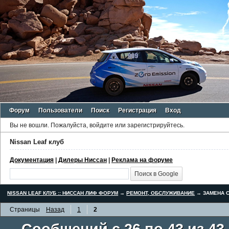
Форум
Пользователи
Поиск
Регистрация
Вход
Вы не вошли.
Пожалуйста, войдите или зарегистрируйтесь.
Nissan Leaf клуб
Документация
|
Дилеры Ниссан
|
Реклама на форуме
NISSAN LEAF КЛУБ :: НИССАН ЛИФ ФОРУМ
→
РЕМОНТ, ОБСЛУЖИВАНИЕ
→
ЗАМЕНА С
Страницы
Назад
1
2
Сообщений с 26 по 43 из 43