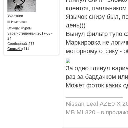
клеится, паяльником 
Язычок снизу был, по
Участник
Неактивен
день)))
Откуда:
Муром
Вынул фильтр тупо с
Зарегистрирован:
2017-08-
24
Маркировка не логичн
Сообщений:
577
Спасибо
:
111
моторному отсеку - 
За одно глянул вари
раз за бардачком или
Может фоток каких с
Nissan Leaf AZE0 X 2
MB ML320 - в продаж