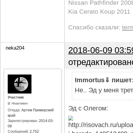
Nissan Pathfinder 200
Kia Cerato Koup 2011
Спасибо сказали:
ter
neka204
2018-06-09 03:5
отредактирован
Immortus⇓ пишет
Не.. Эд у меня тре
Участник
Неактивен
Эд с Олегом:
Откуда:
Артем Приморский
край
Зарегистрирован:
2014-03-
08
Сообщений:
2,752