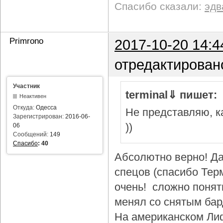
Спасибо сказали:
эдв
Primrono
2017-10-20 14:4
отредактирован
Участник
terminal⇓ пишет:
Неактивен
Откуда:
Одесса
Не представляю, ка
Зарегистрирован:
2016-06-
))
06
Сообщений:
149
Спасибо
:
40
Абсолютно верно! Да
спецов (спасибо Тер
очень! сложно понят
менял со снятым бар
На американском Лиф