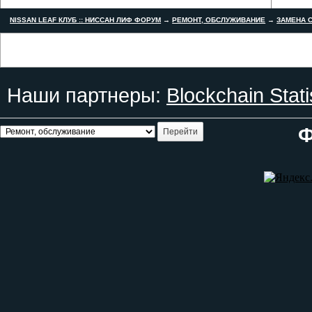
NISSAN LEAF КЛУБ :: НИССАН ЛИФ ФОРУМ
→
РЕМОНТ, ОБСЛУЖИВАНИЕ
→
ЗАМЕНА С
Наши партнеры:
Blockchain Stati
Ф