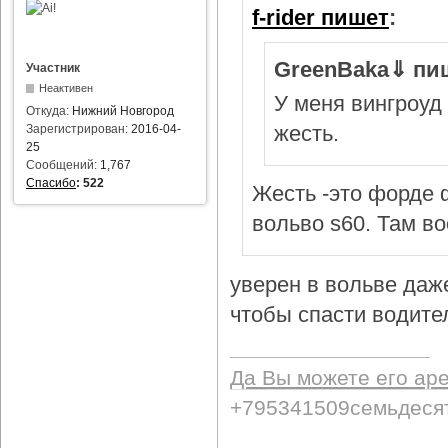
f-rider пишет
:
GreenBaka⇓ пи
Участник
Неактивен
У меня вингроуд 
Откуда:
Нижний Новгород
жесть.
Зарегистрирован:
2016-04-
25
Сообщений:
1,767
Спасибо
:
522
Жесть -это форде ф
вольво s60. Там в
уверен в вольве даж
чтобы спасти водител
Да Вы можете его ар
+795341509семьдеся