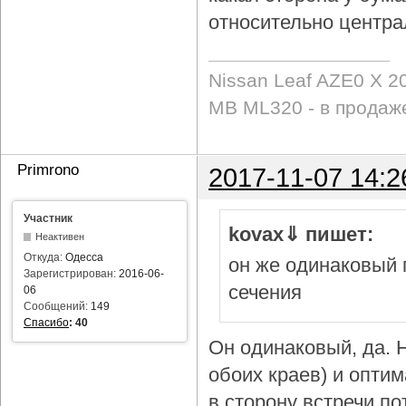
относительно центра
Nissan Leaf AZE0 X 2
MB ML320 - в продаж
Primrono
2017-11-07 14:2
Участник
kovax⇓ пишет:
Неактивен
Откуда:
Одесса
он же одинаковый 
Зарегистрирован:
2016-06-
сечения
06
Сообщений:
149
Спасибо
:
40
Он одинаковый, да. Н
обоих краев) и опти
в сторону встречи по