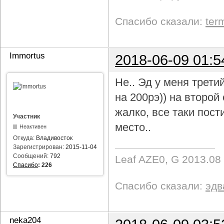
Спасибо сказали:
ter
Immortus
2018-06-09 01:5
Не.. Эд у меня трети
на 200рэ)) на второ
жалко, все таки пост
Участник
место..
Неактивен
Откуда:
Владивосток
Зарегистрирован:
2015-11-04
Сообщений:
792
Leaf AZE0, G 2013.08
Спасибо
:
226
Спасибо сказали:
эдв
neka204