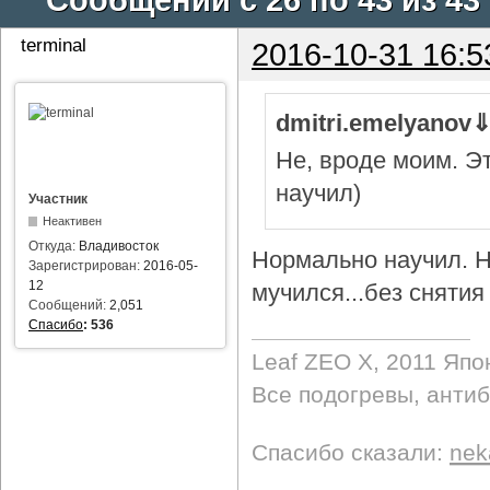
terminal
2016-10-31 16:5
dmitri.emelyanov
Не, вроде моим. Э
научил)
Участник
Неактивен
Откуда:
Владивосток
Нормально научил. Н
Зарегистрирован:
2016-05-
12
мучился...без снятия 
Сообщений:
2,051
Спасибо
:
536
Leaf ZEO Х, 2011 Япо
Все подогревы, анти
Спасибо сказали:
nek