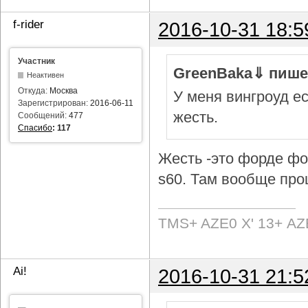
f-rider
2016-10-31 18:5
Участник
GreenBaka⇓ пише
Неактивен
Откуда:
Москва
У меня вингроуд ес
Зарегистрирован:
2016-06-11
жесть.
Сообщений:
477
Спасибо
:
117
Жесть -это форде фок
s60. Там вообще про
TMS+ AZE0 Х' 13+ AZ
Ai!
2016-10-31 21:5