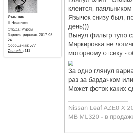
клеится, паяльником 
Язычок снизу был, по
Участник
Неактивен
день)))
Откуда:
Муром
Вынул фильтр тупо с
Зарегистрирован:
2017-08-
24
Маркировка не логичн
Сообщений:
577
Спасибо
:
111
моторному отсеку - 
За одно глянул вари
раз за бардачком или
Может фоток каких с
Nissan Leaf AZE0 X 2
MB ML320 - в продаж