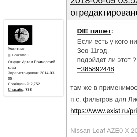
2018-06-09 03:5
отредактирован
DIE пишет
:
Если есть у кого 
Участник
Зео 11год.
Неактивен
подойдет ли этот 
Откуда:
Артем Приморский
=385892448
край
Зарегистрирован:
2014-03-
08
Сообщений:
2,752
там же в применимост
Спасибо
:
738
п.с. фильтров для Лиф
https://www.exist.ru/
Nissan Leaf AZE0 X 2