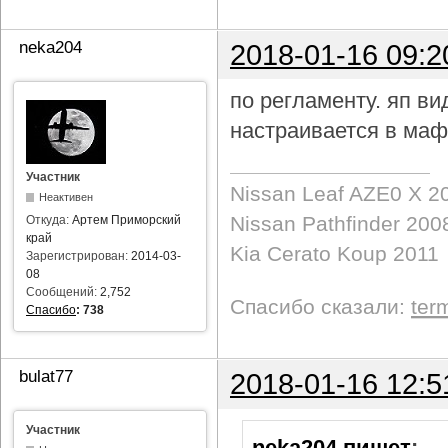
neka204
2018-01-16 09:2
по регламенту. яп в
настраивается в маф
Участник
Nissan Leaf AZE0 X 2
Неактивен
Nissan Pathfinder 200
Откуда:
Артем Приморский
край
Kia Cerato Koup 2011
Зарегистрирован:
2014-03-
08
Сообщений:
2,752
Спасибо сказали:
ter
Спасибо
:
738
bulat77
2018-01-16 12:5
Участник
neka204 пишет
: