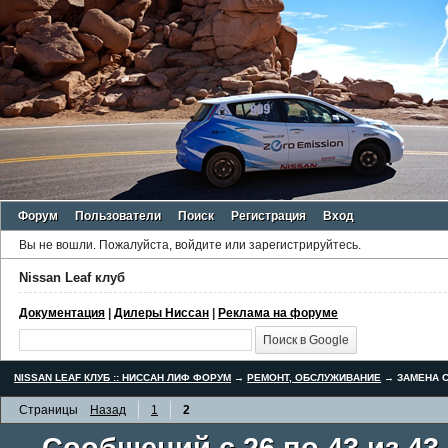
Форум
Пользователи
Поиск
Регистрация
Вход
Вы не вошли.
Пожалуйста, войдите или зарегистрируйтесь.
Nissan Leaf клуб
Документация
|
Дилеры Ниссан
|
Реклама на форуме
NISSAN LEAF КЛУБ :: НИССАН ЛИФ ФОРУМ
→
РЕМОНТ, ОБСЛУЖИВАНИЕ
→
ЗАМЕНА С
Страницы
Назад
1
2
Сообщений с 26 по 43 из 43