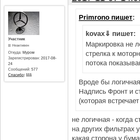
Primrono пишет
:
kovax⇓ пишет:
Участник
Маркировка не л
Неактивен
стрелка к мотор
Откуда:
Муром
Зарегистрирован:
2017-08-
потока показыва
24
Сообщений:
577
Спасибо
:
111
Вроде бы логичная
Надпись Фронт и с
(которая встречает
не логичная - когда 
на других фильтрах у 
какая сторона у бум