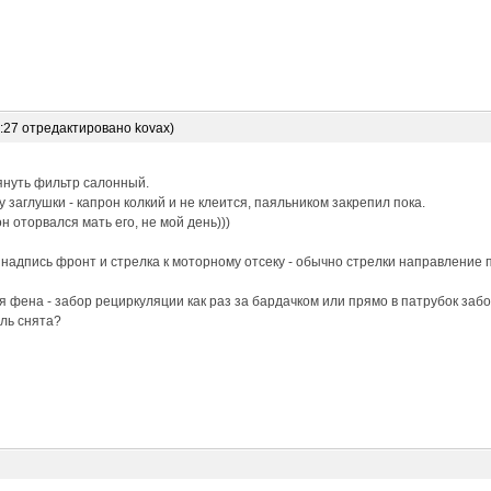
6:27 отредактировано kovax)
януть фильтр салонный.
 заглушки - капрон колкий и не клеится, паяльником закрепил пока.
н оторвался мать его, не мой день)))
 надпись фронт и стрелка к моторному отсеку - обычно стрелки направление 
 фена - забор рециркуляции как раз за бардачком или прямо в патрубок забо
ль снята?