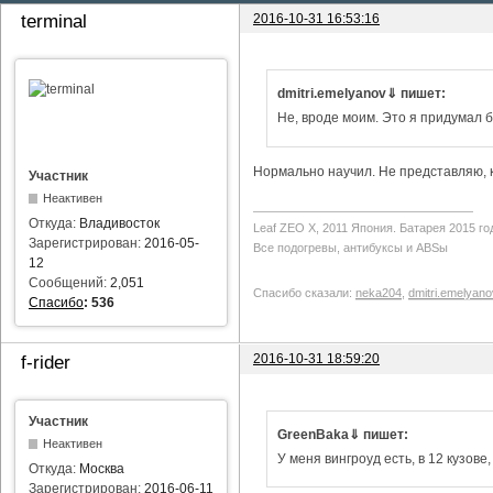
2016-10-31 16:53:16
terminal
dmitri.emelyanov⇓ пишет:
Не, вроде моим. Это я придумал б
Нормально научил. Не представляю, ка
Участник
Неактивен
Откуда:
Владивосток
Leaf ZEO Х, 2011 Япония. Батарея 2015 го
Зарегистрирован:
2016-05-
Все подогревы, антибуксы и ABSы
12
Сообщений:
2,051
Спасибо сказали:
neka204
,
dmitri.emelyano
Спасибо
:
536
2016-10-31 18:59:20
f-rider
Участник
GreenBaka⇓ пишет:
Неактивен
У меня вингроуд есть, в 12 кузове
Откуда:
Москва
Зарегистрирован:
2016-06-11