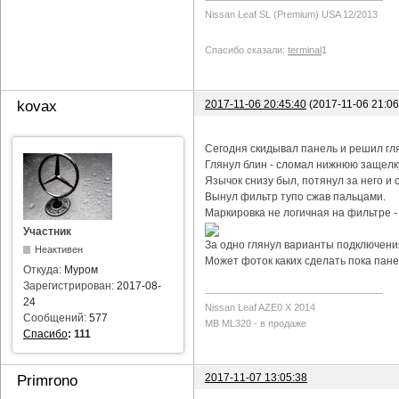
Nissan Leaf SL (Premium) USA 12/2013
Спасибо сказали:
terminal
1
2017-11-06 20:45:40
(2017-11-06 21:0
kovax
Сегодня скидывал панель и решил гл
Глянул блин - сломал нижнюю защелку
Язычок снизу был, потянул за него и о
Вынул фильтр тупо сжав пальцами.
Маркировка не логичная на фильтре -
Участник
За одно глянул варианты подключения
Неактивен
Может фоток каких сделать пока пане
Откуда:
Муром
Зарегистрирован:
2017-08-
24
Nissan Leaf AZE0 X 2014
Сообщений:
577
MB ML320 - в продаже
Спасибо
:
111
2017-11-07 13:05:38
Primrono