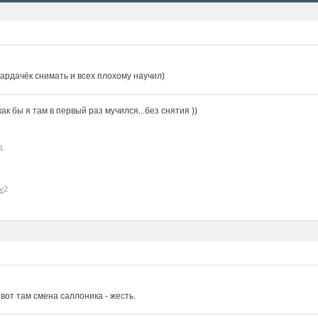
ардачёк снимать и всех плохому научил)
к бы я там в первый раз мучился...без снятия ))
д.
v
2
, вот там смена саллоника - жесть.