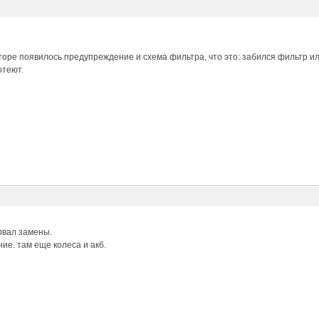
торе появилось предупреждение и схема фильтра, что это: забился фильтр 
отеют.
рвал замены.
ие. там еще колеса и акб.