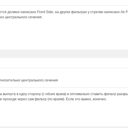
тся должно написано Front Side, на других фильтрах у стрелки написано Air Fl
но центрального сечения.
относительно центрального сечения
а выгнута в одну сторону (с обоих краев) и оптимально ставить фильтр раскры
е проходя через сам фильтр (по краям). Если это важно, конечно.