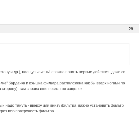
29
тону и др.), наощупь очень! сложно понять первые действия, даже со
олке" бардачка и крышка фильтра расположена как бы вверх ногами по
ю сторону), там справа еще несколько защелок.
рый надо тянуть - вверху или внизу фильтра, важно установить фильтр
рез всю поверхность фильтра.