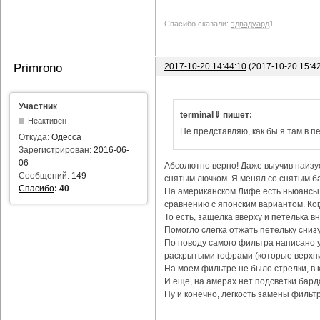
Спасибо сказали:
эдвадуард
1
2017-10-20 14:44:10
(2017-10-20 15:4
Primrono
Участник
terminal⇓ пишет:
Неактивен
Не представляю, как бы я там в пе
Откуда:
Одесса
Зарегистрирован:
2016-06-
06
Абсолютно верно! Даже выучив наизус
Сообщений:
149
снятым лючком. Я менял со снятым ба
Спасибо
:
40
На американском Лифе есть ньюансы с
сравнению с японским вариантом. Ког
То есть, защелка вверху и петелька в
Помогло слегка отжать петельку снизу
По поводу самого фильтра написано уж
раскрытыми гофрами (которые верхни
На моем фильтре не было стрелки, в 
И еще, на амерах нет подсветки бард
Ну и конечно, легкость замены фильтр