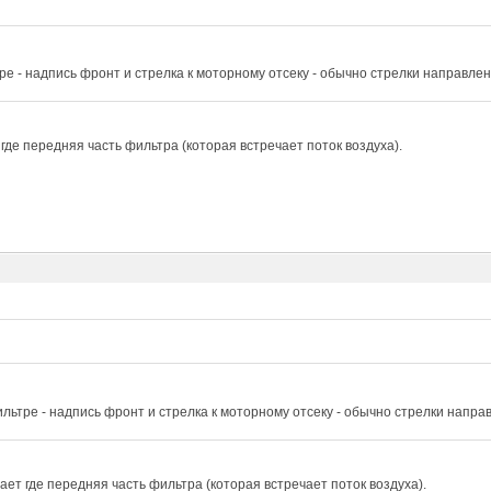
ре - надпись фронт и стрелка к моторному отсеку - обычно стрелки направле
где передняя часть фильтра (которая встречает поток воздуха).
льтре - надпись фронт и стрелка к моторному отсеку - обычно стрелки напра
ет где передняя часть фильтра (которая встречает поток воздуха).