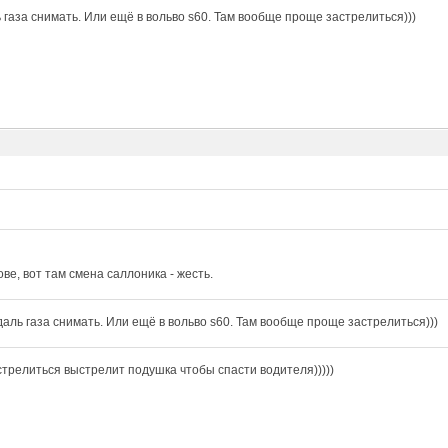
 газа снимать. Или ещё в вольво s60. Там вообще проще застрелиться)))
ове, вот там смена саллоника - жесть.
даль газа снимать. Или ещё в вольво s60. Там вообще проще застрелиться)))
стрелиться выстрелит подушка чтобы спасти водителя)))))