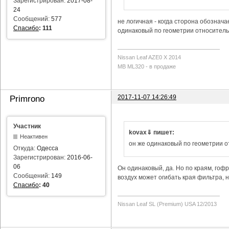
Зарегистрирован:
2017-08-
24
Сообщений:
577
не логичная - когда сторона обозначае
Спасибо
:
111
одинаковый по геометрии относитель
Nissan Leaf AZE0 X 2014
MB ML320 - в продаже
2017-11-07 14:26:49
Primrono
Участник
kovax⇓ пишет:
Неактивен
он же одинаковый по геометрии 
Откуда:
Одесса
Зарегистрирован:
2016-06-
06
Он одинаковый, да. Но по краям, гофр
Сообщений:
149
воздух может огибать края фильтра, н
Спасибо
:
40
Nissan Leaf SL (Premium) USA 12/2013