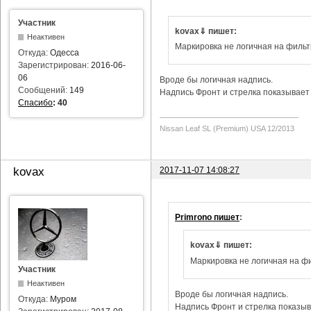
Участник
kovax⇓ пишет:
Неактивен
Маркировка не логичная на фильт
Откуда:
Одесса
Зарегистрирован:
2016-06-
06
Вроде бы логичная надпись.
Сообщений:
149
Надпись Фронт и стрелка показывает 
Спасибо
:
40
Nissan Leaf SL (Premium) USA 12/2013
2017-11-07 14:08:27
kovax
Primrono пишет
:
kovax⇓ пишет:
Маркировка не логичная на фи
Участник
Неактивен
Вроде бы логичная надпись.
Откуда:
Муром
Надпись Фронт и стрелка показыва