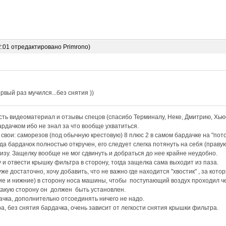
2:01 отредактировано Primrono)
рвый раз мучился...без снятия ))
ть видеоматериал и отзывы спецов (спасибо Терминалу, Неке, Дмитрию, Хьюс
рдачком ибо не знал за что вообще ухватиться.
вои: саморезов (под обычную крестовую) 8 плюс 2 в самом бардачке на "пот
да бардачок полностью откручен, его следует слегка потянуть на себя (праву
низу. Защелку вообще не мог сдвинуть и добраться до нее крайне неудобно.
 и отвести крышку фильтра в сторону, тогда защелка сама выходит из паза.
е достаточно, хочу добавить, что не важно где находится "хвостик" , за кото
е и нижние) в сторону носа машины, чтобы поступающий воздух проходил че
какую сторону он должен быть установлен.
ачка, дополнительно отсоединять ничего не надо.
а, без снятия бардачка, очень зависит от легкости снятия крышки фильтра.