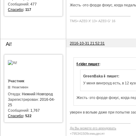
Сообщений:
477
Жесть -это форде фокус, когда педаль
Спасибо
:
117
TMS+ AZE0 Х' 13+ AZE0 G' 16
2016-10-31 21:52:31
Ai!
f-rider пишет
:
GreenBaka⇓ пишет:
Участник
У меня вингроуд есть, в 12 куз
Неактивен
Откуда:
Нижний Новгород
Жесть -это форде фокус, когда пе
Зарегистрирован:
2016-04-
25
Сообщений:
1,767
уверен в вольве даже при попытке за
Спасибо
:
522
Да Вы можете его арендовать
+795341509семьдесят