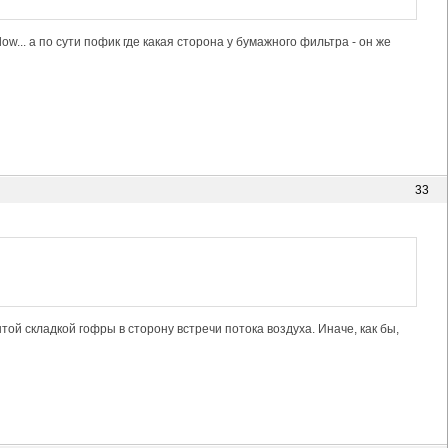
ow... а по сути пофик где какая сторона у бумажного фильтра - он же
33
той складкой гофры в сторону встречи потока воздуха. Иначе, как бы,