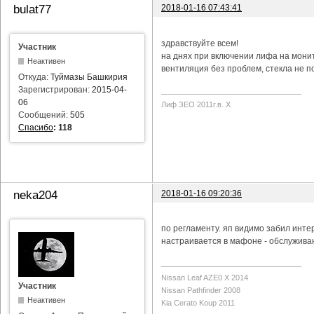
2018-01-16 07:43:41
bulat77
здравствуйте всем!
Участник
на днях при включении лифа на мони
Неактивен
вентиляция без проблем, стекла не п
Откуда:
Туймазы Башкирия
Зарегистрирован:
2015-04-
06
Лиф ЗЕО 2011г.в. Х
Сообщений:
505
Спасибо
:
118
2018-01-16 09:20:36
neka204
по регламенту. яп видимо забил инте
настраивается в мафоне - обслуживан
Nissan Leaf AZE0 X 2014
Участник
Nissan Pathfinder 2008
Неактивен
Kia Cerato Koup 2011