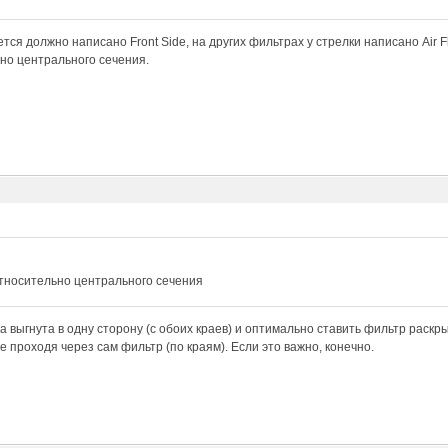
тся должно написано Front Side, на других фильтрах у стрелки написано Air Fl
но центрального сечения.
относительно центрального сечения
а выгнута в одну сторону (с обоих краев) и оптимально ставить фильтр раскры
е проходя через сам фильтр (по краям). Если это важно, конечно.