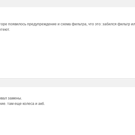
торе появилось предупреждение и схема фильтра, что это: забился фильтр 
отеют.
рвал замены.
ие. там еще колеса и акб.