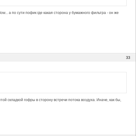
ow... а по сути пофик где какая сторона у бумажного фильтра - он же
33
той складкой гофры в сторону встречи потока воздуха. Иначе, как бы,