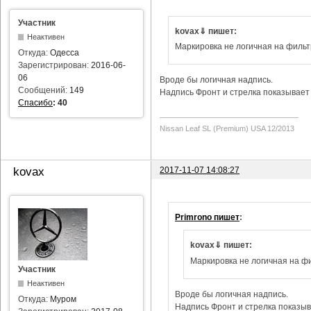
Участник
kovax⇓ пишет:
Неактивен
Маркировка не логичная на фильт
Откуда:
Одесса
Зарегистрирован:
2016-06-
06
Вроде бы логичная надпись.
Сообщений:
149
Надпись Фронт и стрелка показывает 
Спасибо
:
40
Nissan Leaf SL (Premium) USA 12/2013
2017-11-07 14:08:27
kovax
Primrono пишет
:
kovax⇓ пишет:
Маркировка не логичная на фи
Участник
Неактивен
Вроде бы логичная надпись.
Откуда:
Муром
Надпись Фронт и стрелка показыва