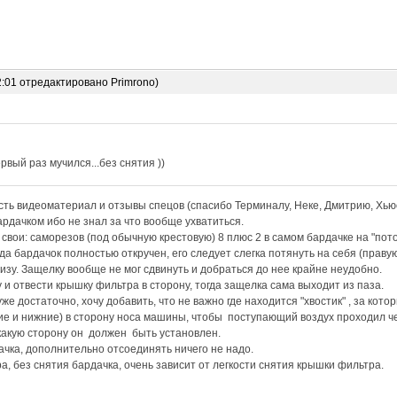
2:01 отредактировано Primrono)
рвый раз мучился...без снятия ))
ть видеоматериал и отзывы спецов (спасибо Терминалу, Неке, Дмитрию, Хьюс
рдачком ибо не знал за что вообще ухватиться.
вои: саморезов (под обычную крестовую) 8 плюс 2 в самом бардачке на "пот
да бардачок полностью откручен, его следует слегка потянуть на себя (праву
низу. Защелку вообще не мог сдвинуть и добраться до нее крайне неудобно.
 и отвести крышку фильтра в сторону, тогда защелка сама выходит из паза.
е достаточно, хочу добавить, что не важно где находится "хвостик" , за кото
е и нижние) в сторону носа машины, чтобы поступающий воздух проходил че
какую сторону он должен быть установлен.
ачка, дополнительно отсоединять ничего не надо.
а, без снятия бардачка, очень зависит от легкости снятия крышки фильтра.