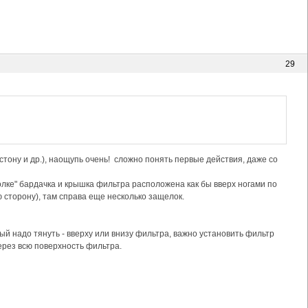
29
тону и др.), наощупь очень! сложно понять первые действия, даже со
олке" бардачка и крышка фильтра расположена как бы вверх ногами по
ю сторону), там справа еще несколько защелок.
рый надо тянуть - вверху или внизу фильтра, важно установить фильтр
рез всю поверхность фильтра.