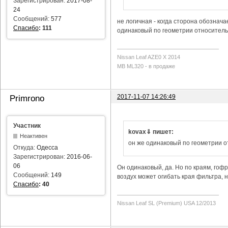
Зарегистрирован:
2017-08-
24
Сообщений:
577
не логичная - когда сторона обозначае
Спасибо
:
111
одинаковый по геометрии относитель
Nissan Leaf AZE0 X 2014
MB ML320 - в продаже
2017-11-07 14:26:49
Primrono
Участник
kovax⇓ пишет:
Неактивен
он же одинаковый по геометрии 
Откуда:
Одесса
Зарегистрирован:
2016-06-
06
Он одинаковый, да. Но по краям, гофр
Сообщений:
149
воздух может огибать края фильтра, н
Спасибо
:
40
Nissan Leaf SL (Premium) USA 12/2013