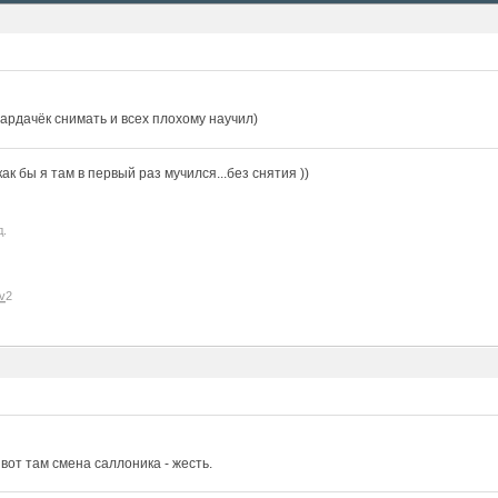
ардачёк снимать и всех плохому научил)
к бы я там в первый раз мучился...без снятия ))
д.
v
2
, вот там смена саллоника - жесть.