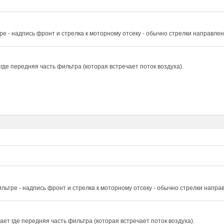
ре - надпись фронт и стрелка к моторному отсеку - обычно стрелки направле
где передняя часть фильтра (которая встречает поток воздуха).
льтре - надпись фронт и стрелка к моторному отсеку - обычно стрелки напра
ет где передняя часть фильтра (которая встречает поток воздуха).