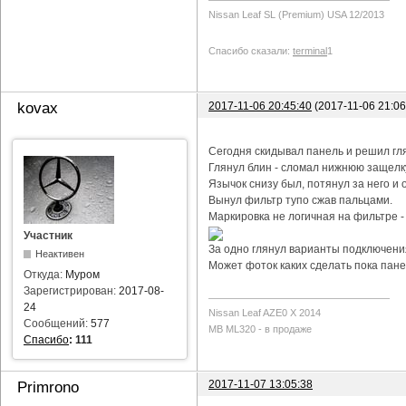
Nissan Leaf SL (Premium) USA 12/2013
Спасибо сказали:
terminal
1
2017-11-06 20:45:40
(2017-11-06 21:0
kovax
Сегодня скидывал панель и решил гл
Глянул блин - сломал нижнюю защелку
Язычок снизу был, потянул за него и о
Вынул фильтр тупо сжав пальцами.
Маркировка не логичная на фильтре -
Участник
За одно глянул варианты подключения
Неактивен
Может фоток каких сделать пока пане
Откуда:
Муром
Зарегистрирован:
2017-08-
24
Nissan Leaf AZE0 X 2014
Сообщений:
577
MB ML320 - в продаже
Спасибо
:
111
2017-11-07 13:05:38
Primrono