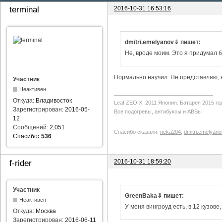
2016-10-31 16:53:16
terminal
dmitri.emelyanov⇓ пишет:
Не, вроде моим. Это я придумал б
Нормально научил. Не представляю, ка
Участник
Неактивен
Откуда:
Владивосток
Leaf ZEO Х, 2011 Япония. Батарея 2015 го
Зарегистрирован:
2016-05-
Все подогревы, антибуксы и ABSы
12
Сообщений:
2,051
Спасибо сказали:
neka204
,
dmitri.emelyano
Спасибо
:
536
2016-10-31 18:59:20
f-rider
Участник
GreenBaka⇓ пишет:
Неактивен
У меня вингроуд есть, в 12 кузове
Откуда:
Москва
Зарегистрирован:
2016-06-11