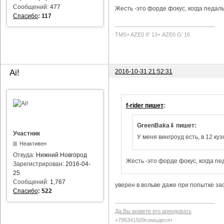
Сообщений:
477
Жесть -это форде фокус, когда педаль
Спасибо
:
117
TMS+ AZE0 Х' 13+ AZE0 G' 16
2016-10-31 21:52:31
Ai!
f-rider пишет
:
GreenBaka⇓ пишет:
Участник
У меня вингроуд есть, в 12 куз
Неактивен
Откуда:
Нижний Новгород
Жесть -это форде фокус, когда пе
Зарегистрирован:
2016-04-
25
Сообщений:
1,767
уверен в вольве даже при попытке за
Спасибо
:
522
Да Вы можете его арендовать
+795341509семьдесят