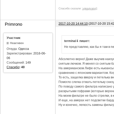
Спасибо сказали:
эдвадуард
1
2017-10-20 14:44:10
(2017-10-20 15:4
Primrono
Участник
terminal⇓ пишет:
Неактивен
Не представляю, как бы я там в пе
Откуда:
Одесса
Зарегистрирован:
2016-06-
06
Абсолютно верно! Даже выучив наизус
Сообщений:
149
снятым лючком. Я менял со снятым ба
Спасибо
:
40
На американском Лифе есть ньюансы с
сравнению с японским вариантом. Ког
То есть, защелка вверху и петелька в
Помогло слегка отжать петельку снизу
По поводу самого фильтра написано уж
раскрытыми гофрами (которые верхни
На моем фильтре не было стрелки, в 
И еще, на амерах нет подсветки бард
Ну и конечно, легкость замены фильтр