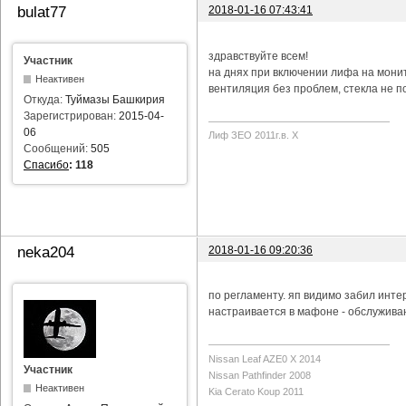
2018-01-16 07:43:41
bulat77
здравствуйте всем!
Участник
на днях при включении лифа на мони
Неактивен
вентиляция без проблем, стекла не п
Откуда:
Туймазы Башкирия
Зарегистрирован:
2015-04-
06
Лиф ЗЕО 2011г.в. Х
Сообщений:
505
Спасибо
:
118
2018-01-16 09:20:36
neka204
по регламенту. яп видимо забил инте
настраивается в мафоне - обслуживан
Nissan Leaf AZE0 X 2014
Участник
Nissan Pathfinder 2008
Неактивен
Kia Cerato Koup 2011