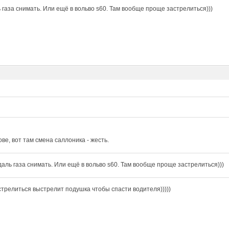
 газа снимать. Или ещё в вольво s60. Там вообще проще застрелиться)))
ове, вот там смена саллоника - жесть.
даль газа снимать. Или ещё в вольво s60. Там вообще проще застрелиться)))
стрелиться выстрелит подушка чтобы спасти водителя)))))