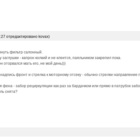
6:27 отредактировано kovax)
януть фильтр салонный.
 заглушки - капрон колкий и не клеится, паяльником закрепил пока.
н оторвался мать его, не мой день)))
 надпись фронт и стрелка к моторному отсеку - обычно стрелки направление 
 фена - забор рециркуляции как раз за бардачком или прямо в патрубок забо
ль снята?