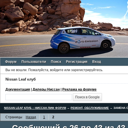
Форум
Пользователи
Поиск
Регистрация
Вход
Вы не вошли.
Пожалуйста, войдите или зарегистрируйтесь.
Nissan Leaf клуб
Документация
|
Дилеры Ниссан
|
Реклама на форуме
NISSAN LEAF КЛУБ :: НИССАН ЛИФ ФОРУМ
→
РЕМОНТ, ОБСЛУЖИВАНИЕ
→
ЗАМЕНА С
Страницы
Назад
1
2
Сообщений с 26 по 43 из 43