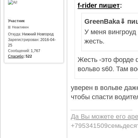
f-rider пишет
:
GreenBaka⇓ пи
Участник
Неактивен
У меня вингроуд 
Откуда:
Нижний Новгород
жесть.
Зарегистрирован:
2016-04-
25
Сообщений:
1,767
Спасибо
:
522
Жесть -это форде ф
вольво s60. Там в
уверен в вольве даж
чтобы спасти водител
Да Вы можете его ар
+795341509семьдеся