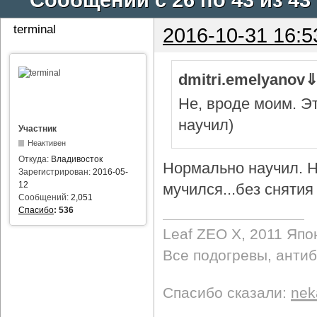
terminal
2016-10-31 16:5
dmitri.emelyanov
Не, вроде моим. Э
научил)
Участник
Неактивен
Откуда:
Владивосток
Нормально научил. Н
Зарегистрирован:
2016-05-
12
мучился...без снятия 
Сообщений:
2,051
Спасибо
:
536
Leaf ZEO Х, 2011 Япо
Все подогревы, анти
Спасибо сказали:
nek