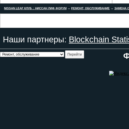
NISSAN LEAF КЛУБ :: НИССАН ЛИФ ФОРУМ
→
РЕМОНТ, ОБСЛУЖИВАНИЕ
→
ЗАМЕНА С
Наши партнеры:
Blockchain Stati
Ф