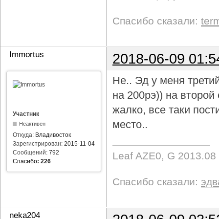
Спасибо сказали:
ter
Immortus
2018-06-09 01:5
Не.. Эд у меня трети
на 200рэ)) на второ
жалко, все таки пост
Участник
место..
Неактивен
Откуда:
Владивосток
Зарегистрирован:
2015-11-04
Сообщений:
792
Leaf AZE0, G 2013.08
Спасибо
:
226
Спасибо сказали:
эдв
neka204