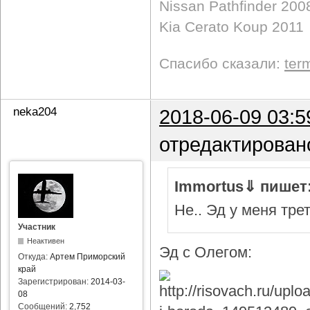
Nissan Pathfinder 200
Kia Cerato Koup 2011
Спасибо сказали:
ter
neka204
2018-06-09 03:5
отредактирован
Immortus⇓ пишет
Не.. Эд у меня тре
Участник
Неактивен
Эд с Олегом:
Откуда:
Артем Приморский
край
Зарегистрирован:
2014-03-
08
Сообщений:
2,752