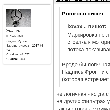
Primrono пишет
:
kovax⇓ пишет:
Участник
Маркировка не л
Неактивен
стрелка к мотор
Откуда:
Муром
Зарегистрирован:
2017-08-
потока показыва
24
Сообщений:
577
Спасибо
:
111
Вроде бы логичная
Надпись Фронт и с
(которая встречает
не логичная - когда 
на других фильтрах у 
какая сторона у бум