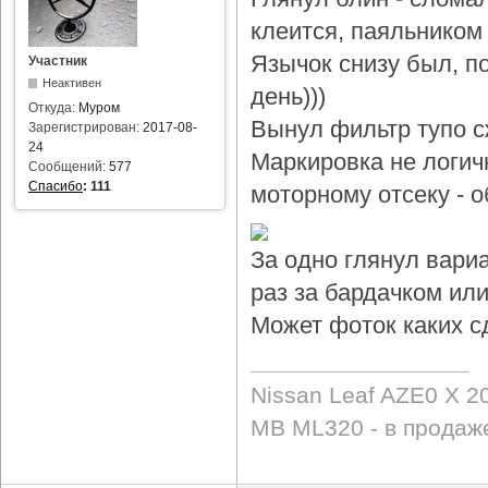
клеится, паяльником 
Язычок снизу был, по
Участник
Неактивен
день)))
Откуда:
Муром
Вынул фильтр тупо с
Зарегистрирован:
2017-08-
24
Маркировка не логичн
Сообщений:
577
Спасибо
:
111
моторному отсеку - 
За одно глянул вари
раз за бардачком или
Может фоток каких с
Nissan Leaf AZE0 X 2
MB ML320 - в продаж