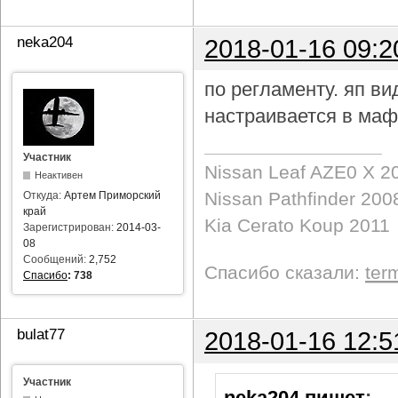
neka204
2018-01-16 09:2
по регламенту. яп в
настраивается в маф
Участник
Nissan Leaf AZE0 X 2
Неактивен
Nissan Pathfinder 200
Откуда:
Артем Приморский
край
Kia Cerato Koup 2011
Зарегистрирован:
2014-03-
08
Сообщений:
2,752
Спасибо сказали:
ter
Спасибо
:
738
bulat77
2018-01-16 12:5
Участник
neka204 пишет
: