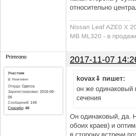
относительно центра
Nissan Leaf AZE0 X 2
MB ML320 - в продаж
Primrono
2017-11-07 14:2
Участник
kovax⇓ пишет:
Неактивен
Откуда:
Одесса
он же одинаковый 
Зарегистрирован:
2016-06-
сечения
06
Сообщений:
149
Спасибо
:
40
Он одинаковый, да. Н
обоих краев) и опти
в сторону встречи по