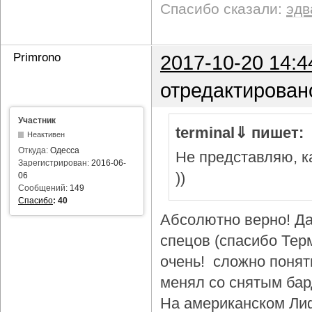
Спасибо сказали:
эдв
Primrono
2017-10-20 14:4
отредактирован
Участник
terminal⇓ пишет:
Неактивен
Откуда:
Одесса
Не представляю, ка
Зарегистрирован:
2016-06-
))
06
Сообщений:
149
Спасибо
:
40
Абсолютно верно! Да
спецов (спасибо Тер
очень! сложно понят
менял со снятым бар
На американском Лиф