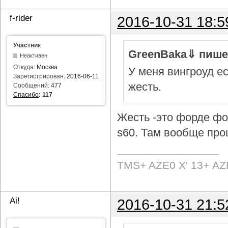
f-rider
2016-10-31 18:5
Участник
GreenBaka⇓ пише
Неактивен
Откуда:
Москва
У меня вингроуд ес
Зарегистрирован:
2016-06-11
жесть.
Сообщений:
477
Спасибо
:
117
Жесть -это форде фок
s60. Там вообще про
TMS+ AZE0 Х' 13+ AZ
Ai!
2016-10-31 21:5