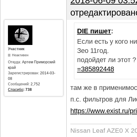
2018-06-09 03:5
отредактирован
DIE пишет
:
Если есть у кого 
Участник
Зео 11год.
Неактивен
подойдет ли этот 
Откуда:
Артем Приморский
=385892448
край
Зарегистрирован:
2014-03-
08
Сообщений:
2,752
там же в применимост
Спасибо
:
738
п.с. фильтров для Лиф
https://www.exist.ru/
Nissan Leaf AZE0 X 2