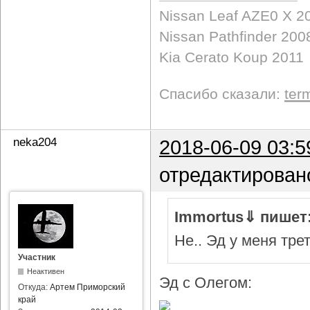
Nissan Leaf AZE0 X 2
Nissan Pathfinder 200
Kia Cerato Koup 2011
Спасибо сказали:
ter
neka204
2018-06-09 03:5
отредактирован
Immortus⇓ пишет
Не.. Эд у меня тре
Участник
Неактивен
Эд с Олегом:
Откуда:
Артем Приморский
край