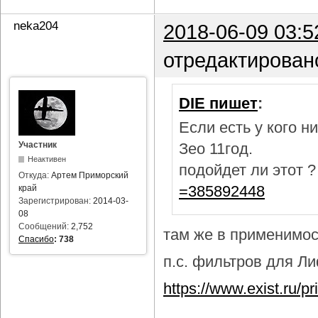
neka204
2018-06-09 03:5
отредактирован
DIE пишет
:
Если есть у кого 
Участник
Зео 11год.
Неактивен
подойдет ли этот 
Откуда:
Артем Приморский
=385892448
край
Зарегистрирован:
2014-03-
08
Сообщений:
2,752
там же в применимост
Спасибо
:
738
п.с. фильтров для Лиф
https://www.exist.ru/