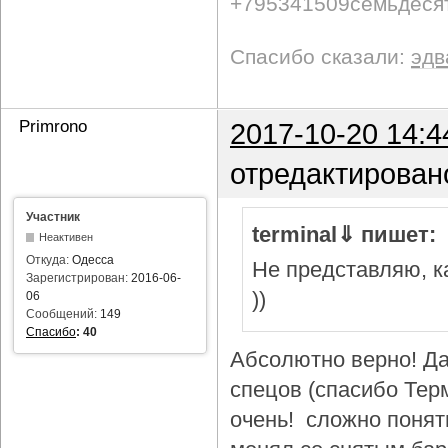
+795341509семьдеся
Спасибо сказали:
эдв
Primrono
2017-10-20 14:4
отредактирован
Участник
terminal⇓ пишет:
Неактивен
Откуда:
Одесса
Не представляю, ка
Зарегистрирован:
2016-06-
))
06
Сообщений:
149
Спасибо
:
40
Абсолютно верно! Да
спецов (спасибо Тер
очень! сложно понят