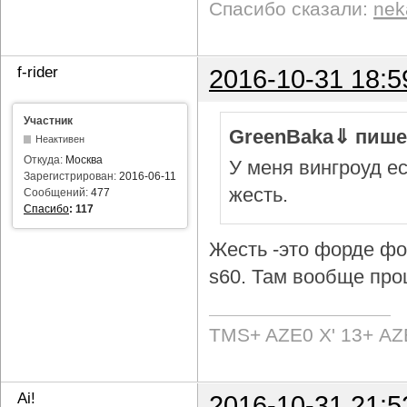
Спасибо сказали:
nek
f-rider
2016-10-31 18:5
Участник
GreenBaka⇓ пише
Неактивен
Откуда:
Москва
У меня вингроуд ес
Зарегистрирован:
2016-06-11
жесть.
Сообщений:
477
Спасибо
:
117
Жесть -это форде фок
s60. Там вообще про
TMS+ AZE0 Х' 13+ AZ
Ai!
2016-10-31 21:5