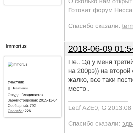
О сколько нам откры
Готовит форум Ниссан
Спасибо сказали:
ter
Immortus
2018-06-09 01:5
Не.. Эд у меня трети
на 200рэ)) на второ
жалко, все таки пост
Участник
место..
Неактивен
Откуда:
Владивосток
Зарегистрирован:
2015-11-04
Сообщений:
792
Leaf AZE0, G 2013.08
Спасибо
:
226
Спасибо сказали:
эдв