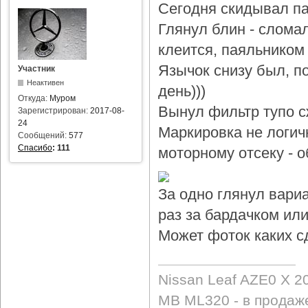
Сегодня скидывал па
Глянул блин - слома
клеится, паяльником 
Язычок снизу был, по
Участник
Неактивен
день)))
Откуда:
Муром
Вынул фильтр тупо с
Зарегистрирован:
2017-08-
24
Маркировка не логичн
Сообщений:
577
Спасибо
:
111
моторному отсеку - 
За одно глянул вари
раз за бардачком или
Может фоток каких с
Nissan Leaf AZE0 X 2
MB ML320 - в продаж