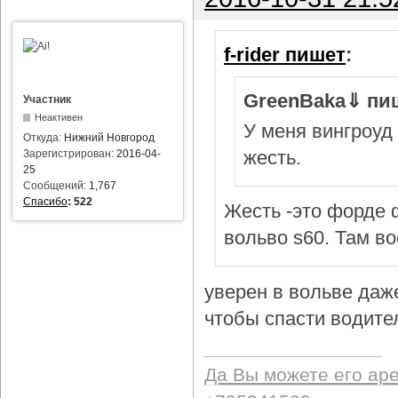
f-rider пишет
:
GreenBaka⇓ пи
Участник
Неактивен
У меня вингроуд 
Откуда:
Нижний Новгород
жесть.
Зарегистрирован:
2016-04-
25
Сообщений:
1,767
Спасибо
:
522
Жесть -это форде ф
вольво s60. Там в
уверен в вольве даж
чтобы спасти водител
Да Вы можете его ар