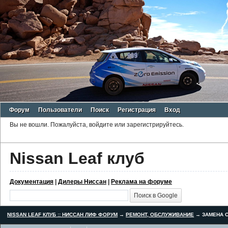
Форум
Пользователи
Поиск
Регистрация
Вход
Вы не вошли.
Пожалуйста, войдите или зарегистрируйтесь.
Nissan Leaf клуб
Документация
|
Дилеры Ниссан
|
Реклама на форуме
NISSAN LEAF КЛУБ :: НИССАН ЛИФ ФОРУМ
→
РЕМОНТ, ОБСЛУЖИВАНИЕ
→
ЗАМЕНА С