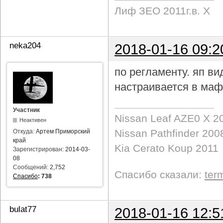
Лиф ЗЕО 2011г.в. Х
neka204
2018-01-16 09:2
по регламенту. яп в
настраивается в маф
Участник
Nissan Leaf AZE0 X 2
Неактивен
Nissan Pathfinder 200
Откуда:
Артем Приморский
край
Kia Cerato Koup 2011
Зарегистрирован:
2014-03-
08
Сообщений:
2,752
Спасибо сказали:
ter
Спасибо
:
738
bulat77
2018-01-16 12:5