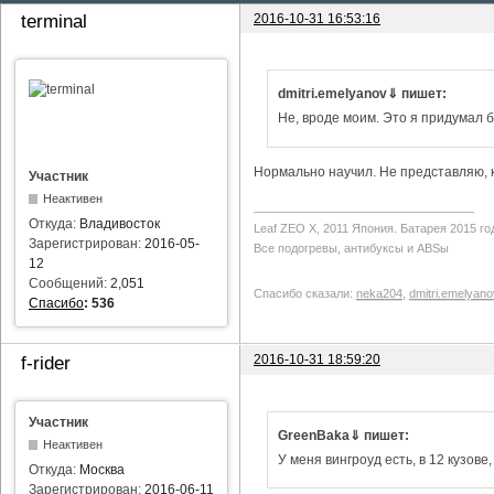
2016-10-31 16:53:16
terminal
dmitri.emelyanov⇓ пишет:
Не, вроде моим. Это я придумал б
Нормально научил. Не представляю, ка
Участник
Неактивен
Откуда:
Владивосток
Leaf ZEO Х, 2011 Япония. Батарея 2015 го
Зарегистрирован:
2016-05-
Все подогревы, антибуксы и ABSы
12
Сообщений:
2,051
Спасибо сказали:
neka204
,
dmitri.emelyano
Спасибо
:
536
2016-10-31 18:59:20
f-rider
Участник
GreenBaka⇓ пишет:
Неактивен
У меня вингроуд есть, в 12 кузове
Откуда:
Москва
Зарегистрирован:
2016-06-11