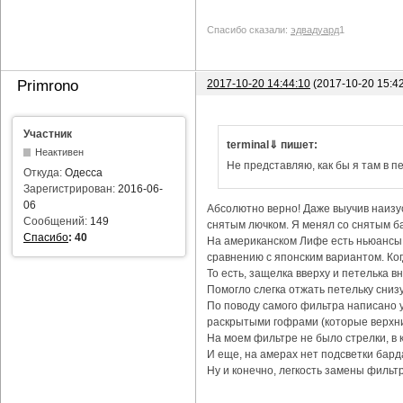
Спасибо сказали:
эдвадуард
1
2017-10-20 14:44:10
(2017-10-20 15:4
Primrono
Участник
terminal⇓ пишет:
Неактивен
Не представляю, как бы я там в пе
Откуда:
Одесса
Зарегистрирован:
2016-06-
06
Абсолютно верно! Даже выучив наизус
Сообщений:
149
снятым лючком. Я менял со снятым ба
Спасибо
:
40
На американском Лифе есть ньюансы с
сравнению с японским вариантом. Ког
То есть, защелка вверху и петелька в
Помогло слегка отжать петельку снизу
По поводу самого фильтра написано уж
раскрытыми гофрами (которые верхни
На моем фильтре не было стрелки, в 
И еще, на амерах нет подсветки бард
Ну и конечно, легкость замены фильтр