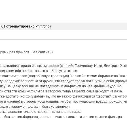
2:01 отредактировано Primrono)
рвый раз мучился...без снятия ))
ть видеоматериал и отзывы спецов (спасибо Терминалу, Неке, Дмитрию, Хьюс
рдачком ибо не знал за что вообще ухватиться.
вои: саморезов (под обычную крестовую) 8 плюс 2 в самом бардачке на "пот
да бардачок полностью откручен, его следует слегка потянуть на себя (праву
низу. Защелку вообще не мог сдвинуть и добраться до нее крайне неудобно.
 и отвести крышку фильтра в сторону, тогда защелка сама выходит из паза.
е достаточно, хочу добавить, что не важно где находится "хвостик" , за кото
е и нижние) в сторону носа машины, чтобы поступающий воздух проходил че
какую сторону он должен быть установлен.
ачка, дополнительно отсоединять ничего не надо.
а, без снятия бардачка, очень зависит от легкости снятия крышки фильтра.