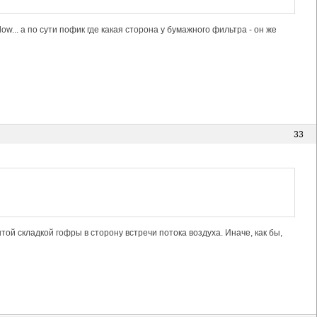
ow... а по сути пофик где какая сторона у бумажного фильтра - он же
33
той складкой гофры в сторону встречи потока воздуха. Иначе, как бы,