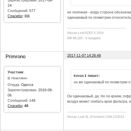
Зарегистрирован:
2017-08-
24
Сообщений:
577
не логичная - когда сторона обозначае
Спасибо
:
111
одинаковый по геометрии относитель
Nissan Leaf AZE0 X 2014
MB ML320 - в продаже
2017-11-07 14:26:49
Primrono
Участник
kovax⇓ пишет:
Неактивен
он же одинаковый по геометрии 
Откуда:
Одесса
Зарегистрирован:
2016-06-
06
Он одинаковый, да. Но по краям, гофр
Сообщений:
149
воздух может огибать края фильтра, н
Спасибо
:
40
Nissan Leaf SL (Premium) USA 12/2013