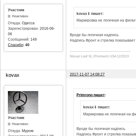
Участник
kovax⇓ пишет:
Неактивен
Маркировка не логичная на фильт
Откуда:
Одесса
Зарегистрирован:
2016-06-
06
Вроде бы логичная надпись.
Сообщений:
149
Надпись Фронт и стрелка показывает 
Спасибо
:
40
Nissan Leaf SL (Premium) USA 12/2013
2017-11-07 14:08:27
kovax
Primrono пишет
:
kovax⇓ пишет:
Маркировка не логичная на фи
Участник
Неактивен
Вроде бы логичная надпись.
Откуда:
Муром
Надпись Фронт и стрелка показыва