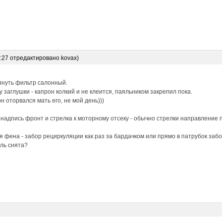
6:27 отредактировано kovax)
януть фильтр салонный.
 заглушки - капрон колкий и не клеится, паяльником закрепил пока.
н оторвался мать его, не мой день)))
 надпись фронт и стрелка к моторному отсеку - обычно стрелки направление 
 фена - забор рециркуляции как раз за бардачком или прямо в патрубок забо
ль снята?