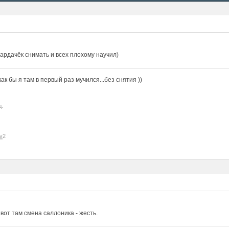
ардачёк снимать и всех плохому научил)
к бы я там в первый раз мучился...без снятия ))
д.
v
2
, вот там смена саллоника - жесть.