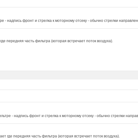
ре - надпись фронт и стрелка к моторному отсеку - обычно стрелки направле
где передняя часть фильтра (которая встречает поток воздуха).
льтре - надпись фронт и стрелка к моторному отсеку - обычно стрелки напра
ет где передняя часть фильтра (которая встречает поток воздуха).