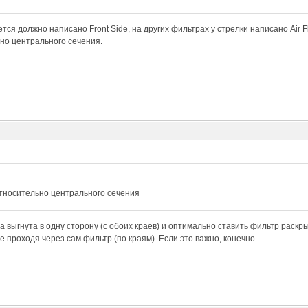
тся должно написано Front Side, на других фильтрах у стрелки написано Air Fl
но центрального сечения.
относительно центрального сечения
а выгнута в одну сторону (с обоих краев) и оптимально ставить фильтр раскры
е проходя через сам фильтр (по краям). Если это важно, конечно.