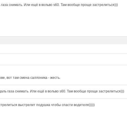
 газа снимать. Или ещё в вольво s60. Там вообще проще застрелиться)))
ове, вот там смена саллоника - жесть.
даль газа снимать. Или ещё в вольво s60. Там вообще проще застрелиться)))
стрелиться выстрелит подушка чтобы спасти водителя)))))