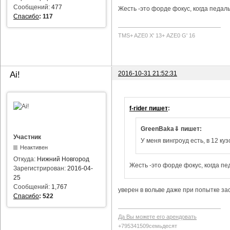
Сообщений:
477
Жесть -это форде фокус, когда педаль
Спасибо
:
117
TMS+ AZE0 Х' 13+ AZE0 G' 16
2016-10-31 21:52:31
Ai!
f-rider пишет
:
GreenBaka⇓ пишет:
Участник
У меня вингроуд есть, в 12 куз
Неактивен
Откуда:
Нижний Новгород
Жесть -это форде фокус, когда пе
Зарегистрирован:
2016-04-
25
Сообщений:
1,767
уверен в вольве даже при попытке за
Спасибо
:
522
Да Вы можете его арендовать
+795341509семьдесят