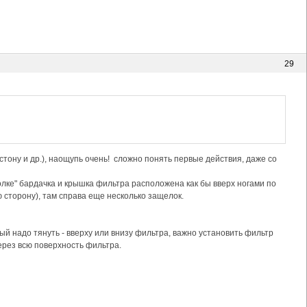
29
тону и др.), наощупь очень! сложно понять первые действия, даже со
олке" бардачка и крышка фильтра расположена как бы вверх ногами по
ю сторону), там справа еще несколько защелок.
рый надо тянуть - вверху или внизу фильтра, важно установить фильтр
рез всю поверхность фильтра.