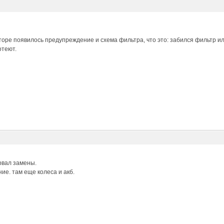
торе появилось предупреждение и схема фильтра, что это: забился фильтр 
отеют.
рвал замены.
ие. там еще колеса и акб.