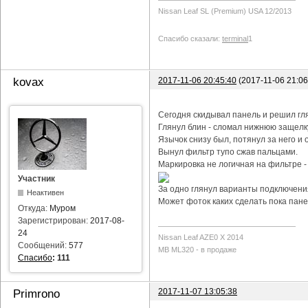
Nissan Leaf SL (Premium) USA 12/2013
Спасибо сказали:
terminal
1
2017-11-06 20:45:40
(2017-11-06 21:0
kovax
Сегодня скидывал панель и решил гл
Глянул блин - сломал нижнюю защелку
Язычок снизу был, потянул за него и о
Вынул фильтр тупо сжав пальцами.
Маркировка не логичная на фильтре -
Участник
За одно глянул варианты подключения
Неактивен
Может фоток каких сделать пока пане
Откуда:
Муром
Зарегистрирован:
2017-08-
24
Nissan Leaf AZE0 X 2014
Сообщений:
577
MB ML320 - в продаже
Спасибо
:
111
2017-11-07 13:05:38
Primrono