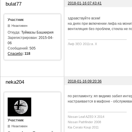
2018-01-16 07:43:41
bulat77
здравствуйте всем!
Участник
на днях при включении лифа на мони
Неактивен
вентиляция без проблем, стекла не п
Откуда:
Туймазы Башкирия
Зарегистрирован:
2015-04-
06
Лиф ЗЕО 2011г.в. Х
Сообщений:
505
Спасибо
:
118
2018-01-16 09:20:36
neka204
по регламенту. яп видимо забил инте
настраивается в мафоне - обслуживан
Nissan Leaf AZE0 X 2014
Участник
Nissan Pathfinder 2008
Неактивен
Kia Cerato Koup 2011