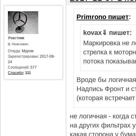
Primrono пишет
:
kovax⇓ пишет:
Участник
Маркировка не л
Неактивен
стрелка к мотор
Откуда:
Муром
Зарегистрирован:
2017-08-
потока показыва
24
Сообщений:
577
Спасибо
:
111
Вроде бы логичная
Надпись Фронт и с
(которая встречает
не логичная - когда 
на других фильтрах у 
какая сторона у бум