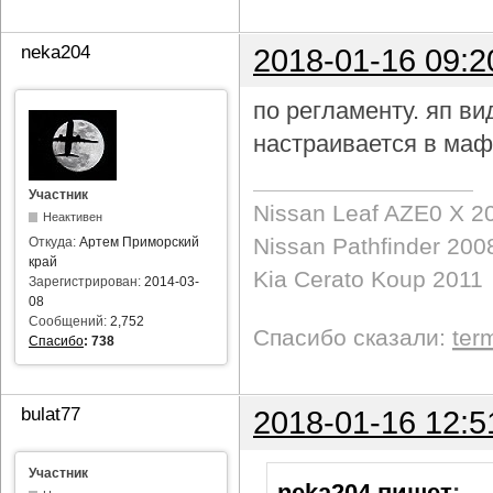
neka204
2018-01-16 09:2
по регламенту. яп в
настраивается в маф
Участник
Nissan Leaf AZE0 X 2
Неактивен
Nissan Pathfinder 200
Откуда:
Артем Приморский
край
Kia Cerato Koup 2011
Зарегистрирован:
2014-03-
08
Сообщений:
2,752
Спасибо сказали:
ter
Спасибо
:
738
bulat77
2018-01-16 12:5
Участник
neka204 пишет
: