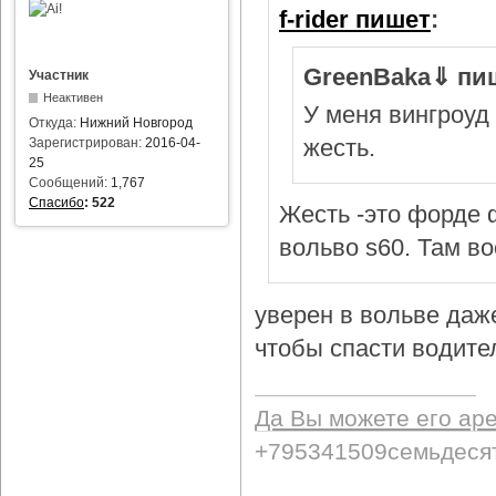
f-rider пишет
:
GreenBaka⇓ пи
Участник
Неактивен
У меня вингроуд 
Откуда:
Нижний Новгород
жесть.
Зарегистрирован:
2016-04-
25
Сообщений:
1,767
Спасибо
:
522
Жесть -это форде ф
вольво s60. Там в
уверен в вольве даж
чтобы спасти водител
Да Вы можете его ар
+795341509семьдеся