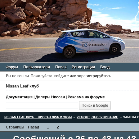
Форум
Пользователи
Поиск
Регистрация
Вход
Вы не вошли.
Пожалуйста, войдите или зарегистрируйтесь.
Nissan Leaf клуб
Документация
|
Дилеры Ниссан
|
Реклама на форуме
NISSAN LEAF КЛУБ :: НИССАН ЛИФ ФОРУМ
→
РЕМОНТ, ОБСЛУЖИВАНИЕ
→
ЗАМЕНА С
Страницы
Назад
1
2
Сообщений с 26 по 43 из 43