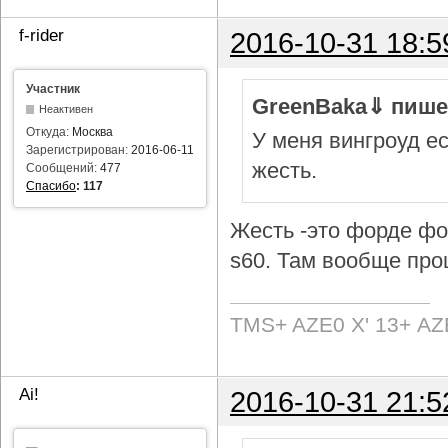
f-rider
2016-10-31 18:5
Участник
GreenBaka⇓ пише
Неактивен
Откуда:
Москва
У меня вингроуд ес
Зарегистрирован:
2016-06-11
жесть.
Сообщений:
477
Спасибо
:
117
Жесть -это форде фок
s60. Там вообще про
TMS+ AZE0 Х' 13+ AZ
Ai!
2016-10-31 21:5