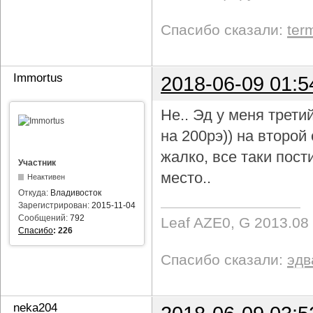
Спасибо сказали:
ter
Immortus
2018-06-09 01:5
Не.. Эд у меня трети
на 200рэ)) на второ
жалко, все таки пост
Участник
место..
Неактивен
Откуда:
Владивосток
Зарегистрирован:
2015-11-04
Сообщений:
792
Leaf AZE0, G 2013.08
Спасибо
:
226
Спасибо сказали:
эдв
neka204