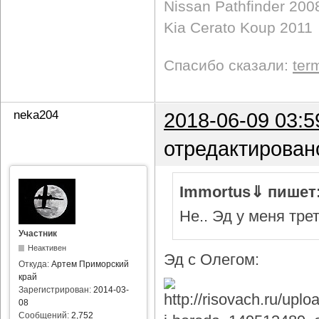
Nissan Pathfinder 200
Kia Cerato Koup 2011
Спасибо сказали:
ter
neka204
2018-06-09 03:5
отредактирован
Immortus⇓ пишет
Не.. Эд у меня тре
Участник
Неактивен
Эд с Олегом:
Откуда:
Артем Приморский
край
Зарегистрирован:
2014-03-
08
Сообщений:
2,752