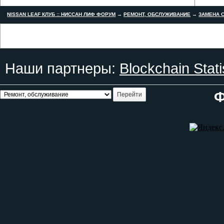
NISSAN LEAF КЛУБ :: НИССАН ЛИФ ФОРУМ
→
РЕМОНТ, ОБСЛУЖИВАНИЕ
→
ЗАМЕНА С
Наши партнеры:
Blockchain Stati
Ф