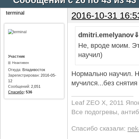
terminal
2016-10-31 16:5
dmitri.emelyanov
Не, вроде моим. Э
научил)
Участник
Неактивен
Откуда:
Владивосток
Нормально научил. Н
Зарегистрирован:
2016-05-
12
мучился...без снятия 
Сообщений:
2,051
Спасибо
:
536
Leaf ZEO Х, 2011 Япо
Все подогревы, анти
Спасибо сказали:
nek