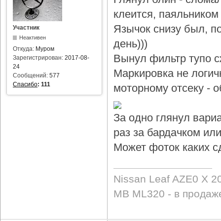
клеится, паяльником 
Язычок снизу был, по
Участник
Неактивен
день)))
Откуда:
Муром
Вынул фильтр тупо с
Зарегистрирован:
2017-08-
24
Маркировка не логичн
Сообщений:
577
Спасибо
:
111
моторному отсеку - 
За одно глянул вари
раз за бардачком или
Может фоток каких с
Nissan Leaf AZE0 X 2
MB ML320 - в продаж