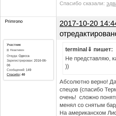
Спасибо сказали:
эдв
Primrono
2017-10-20 14:4
отредактирован
Участник
terminal⇓ пишет:
Неактивен
Откуда:
Одесса
Не представляю, ка
Зарегистрирован:
2016-06-
))
06
Сообщений:
149
Спасибо
:
40
Абсолютно верно! Да
спецов (спасибо Тер
очень! сложно понят
менял со снятым бар
На американском Лиф