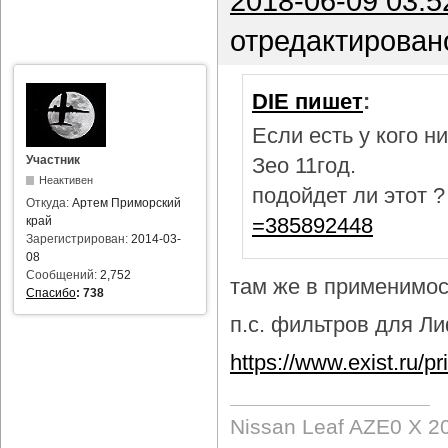
2018-06-09 03:5
отредактирован
DIE пишет
:
Если есть у кого 
Участник
Зео 11год.
Неактивен
подойдет ли этот 
Откуда:
Артем Приморский
=385892448
край
Зарегистрирован:
2014-03-
08
Сообщений:
2,752
там же в применимост
Спасибо
:
738
п.с. фильтров для Лиф
https://www.exist.ru/
Nissan Leaf AZE0 X 2