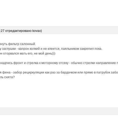
6:27 отредактировано kovax)
януть фильтр салонный.
 заглушки - капрон колкий и не клеится, паяльником закрепил пока.
н оторвался мать его, не мой день)))
 надпись фронт и стрелка к моторному отсеку - обычно стрелки направление 
 фена - забор рециркуляции как раз за бардачком или прямо в патрубок забо
ль снята?