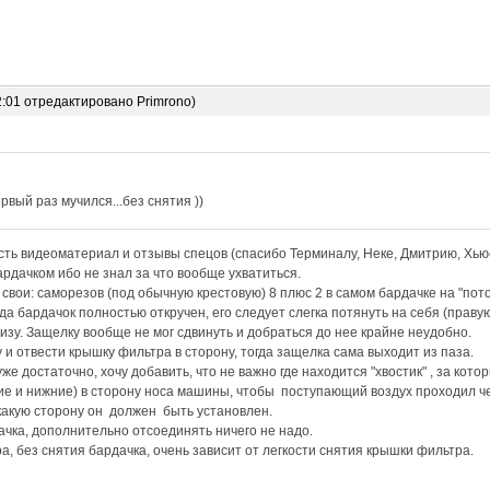
2:01 отредактировано Primrono)
рвый раз мучился...без снятия ))
ть видеоматериал и отзывы спецов (спасибо Терминалу, Неке, Дмитрию, Хьюс
рдачком ибо не знал за что вообще ухватиться.
вои: саморезов (под обычную крестовую) 8 плюс 2 в самом бардачке на "пот
да бардачок полностью откручен, его следует слегка потянуть на себя (праву
низу. Защелку вообще не мог сдвинуть и добраться до нее крайне неудобно.
 и отвести крышку фильтра в сторону, тогда защелка сама выходит из паза.
е достаточно, хочу добавить, что не важно где находится "хвостик" , за кото
е и нижние) в сторону носа машины, чтобы поступающий воздух проходил че
какую сторону он должен быть установлен.
ачка, дополнительно отсоединять ничего не надо.
а, без снятия бардачка, очень зависит от легкости снятия крышки фильтра.