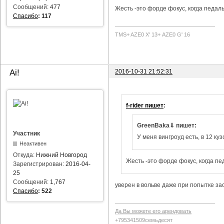
Сообщений:
477
Жесть -это форде фокус, когда педаль
Спасибо
:
117
TMS+ AZE0 Х' 13+ AZE0 G' 16
2016-10-31 21:52:31
Ai!
f-rider пишет
:
GreenBaka⇓ пишет:
Участник
У меня вингроуд есть, в 12 куз
Неактивен
Откуда:
Нижний Новгород
Жесть -это форде фокус, когда пе
Зарегистрирован:
2016-04-
25
Сообщений:
1,767
уверен в вольве даже при попытке за
Спасибо
:
522
Да Вы можете его арендовать
+795341509семьдесят