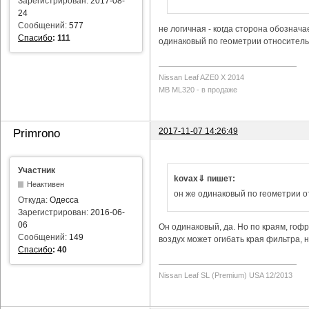
Зарегистрирован:
2017-08-
24
Сообщений:
577
не логичная - когда сторона обозначае
Спасибо
:
111
одинаковый по геометрии относитель
Nissan Leaf AZE0 X 2014
MB ML320 - в продаже
2017-11-07 14:26:49
Primrono
Участник
kovax⇓ пишет:
Неактивен
он же одинаковый по геометрии 
Откуда:
Одесса
Зарегистрирован:
2016-06-
06
Он одинаковый, да. Но по краям, гофр
Сообщений:
149
воздух может огибать края фильтра, н
Спасибо
:
40
Nissan Leaf SL (Premium) USA 12/2013