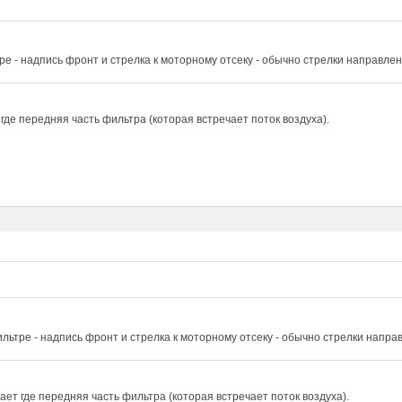
ре - надпись фронт и стрелка к моторному отсеку - обычно стрелки направле
где передняя часть фильтра (которая встречает поток воздуха).
льтре - надпись фронт и стрелка к моторному отсеку - обычно стрелки напра
ет где передняя часть фильтра (которая встречает поток воздуха).