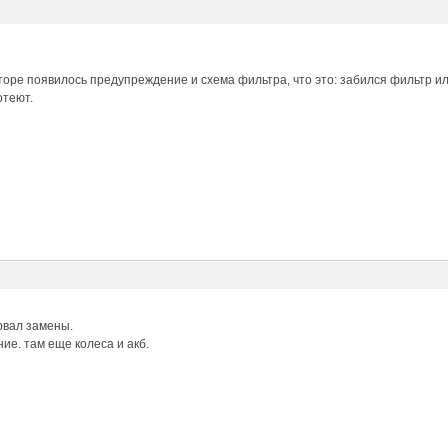
торе появилось предупреждение и схема фильтра, что это: забился фильтр 
отеют.
рвал замены.
ие. там еще колеса и акб.