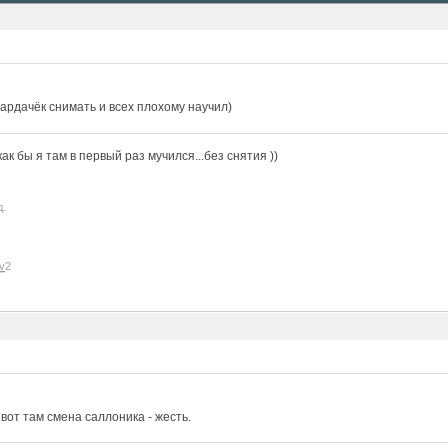
ардачёк снимать и всех плохому научил)
к бы я там в первый раз мучился...без снятия ))
д.
v
2
, вот там смена саллоника - жесть.