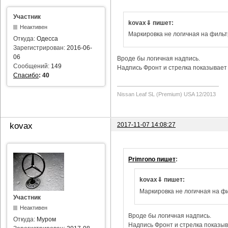
Участник
kovax⇓ пишет:
Неактивен
Маркировка не логичная на фильт
Откуда:
Одесса
Зарегистрирован:
2016-06-
06
Вроде бы логичная надпись.
Сообщений:
149
Надпись Фронт и стрелка показывает 
Спасибо
:
40
Nissan Leaf SL (Premium) USA 12/2013
2017-11-07 14:08:27
kovax
Primrono пишет
:
kovax⇓ пишет:
Маркировка не логичная на фи
Участник
Неактивен
Вроде бы логичная надпись.
Откуда:
Муром
Надпись Фронт и стрелка показыва