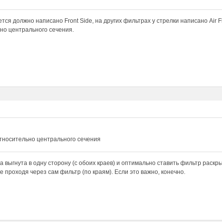
тся должно написано Front Side, на других фильтрах у стрелки написано Air Fl
но центрального сечения.
относительно центрального сечения
а выгнута в одну сторону (с обоих краев) и оптимально ставить фильтр раскры
е проходя через сам фильтр (по краям). Если это важно, конечно.