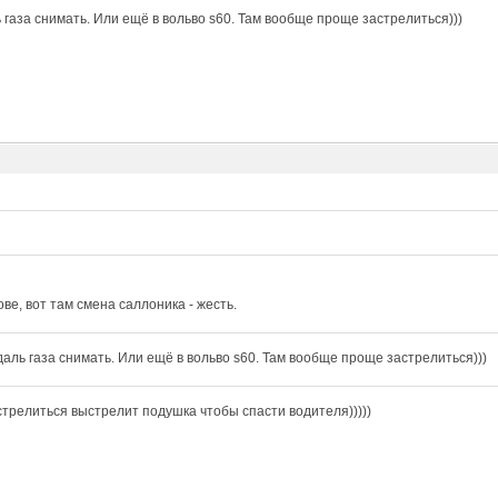
 газа снимать. Или ещё в вольво s60. Там вообще проще застрелиться)))
ове, вот там смена саллоника - жесть.
даль газа снимать. Или ещё в вольво s60. Там вообще проще застрелиться)))
стрелиться выстрелит подушка чтобы спасти водителя)))))