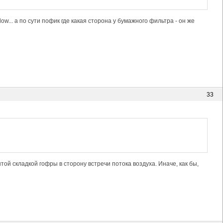
ow... а по сути пофик где какая сторона у бумажного фильтра - он же
33
той складкой гофры в сторону встречи потока воздуха. Иначе, как бы,