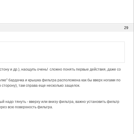
29
тону и др.), наощупь очень! сложно понять первые действия, даже со
олке" бардачка и крышка фильтра расположена как бы вверх ногами по
ю сторону), там справа еще несколько защелок.
рый надо тянуть - вверху или внизу фильтра, важно установить фильтр
рез всю поверхность фильтра.