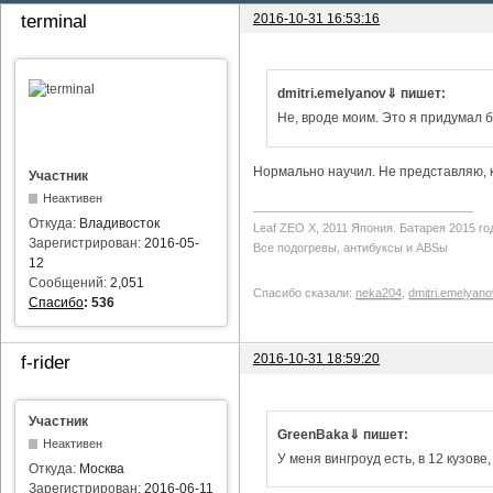
2016-10-31 16:53:16
terminal
dmitri.emelyanov⇓ пишет:
Не, вроде моим. Это я придумал б
Нормально научил. Не представляю, ка
Участник
Неактивен
Откуда:
Владивосток
Leaf ZEO Х, 2011 Япония. Батарея 2015 го
Зарегистрирован:
2016-05-
Все подогревы, антибуксы и ABSы
12
Сообщений:
2,051
Спасибо сказали:
neka204
,
dmitri.emelyano
Спасибо
:
536
2016-10-31 18:59:20
f-rider
Участник
GreenBaka⇓ пишет:
Неактивен
У меня вингроуд есть, в 12 кузове
Откуда:
Москва
Зарегистрирован:
2016-06-11