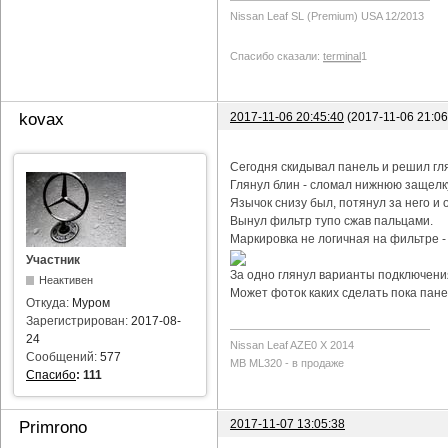
Nissan Leaf SL (Premium) USA 12/2013
Спасибо сказали:
terminal
1
2017-11-06 20:45:40
(2017-11-06 21:0
kovax
Сегодня скидывал панель и решил гл
Глянул блин - сломал нижнюю защелку
Язычок снизу был, потянул за него и о
Вынул фильтр тупо сжав пальцами.
Маркировка не логичная на фильтре -
Участник
За одно глянул варианты подключения
Неактивен
Может фоток каких сделать пока пане
Откуда:
Муром
Зарегистрирован:
2017-08-
24
Nissan Leaf AZE0 X 2014
Сообщений:
577
MB ML320 - в продаже
Спасибо
:
111
2017-11-07 13:05:38
Primrono