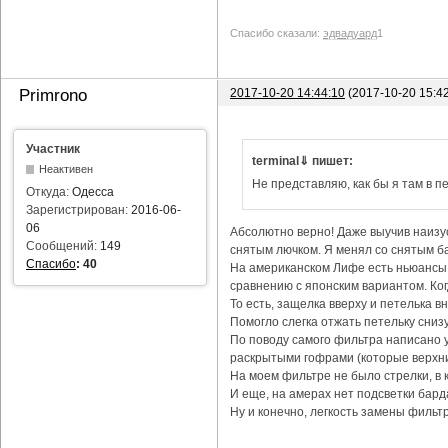
Спасибо сказали:
эдвадуард
1
2017-10-20 14:44:10
(2017-10-20 15:4
Primrono
Участник
terminal⇓ пишет:
Неактивен
Не представляю, как бы я там в пе
Откуда:
Одесса
Зарегистрирован:
2016-06-
06
Абсолютно верно! Даже выучив наизус
Сообщений:
149
снятым лючком. Я менял со снятым ба
Спасибо
:
40
На американском Лифе есть ньюансы с
сравнению с японским вариантом. Ког
То есть, защелка вверху и петелька в
Помогло слегка отжать петельку снизу
По поводу самого фильтра написано уж
раскрытыми гофрами (которые верхни
На моем фильтре не было стрелки, в 
И еще, на амерах нет подсветки бард
Ну и конечно, легкость замены фильтр