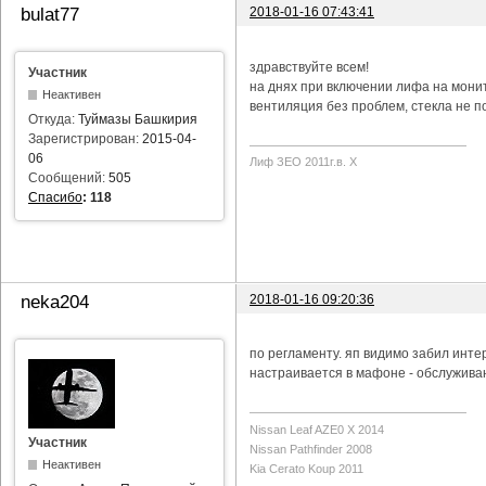
2018-01-16 07:43:41
bulat77
здравствуйте всем!
Участник
на днях при включении лифа на мони
Неактивен
вентиляция без проблем, стекла не п
Откуда:
Туймазы Башкирия
Зарегистрирован:
2015-04-
06
Лиф ЗЕО 2011г.в. Х
Сообщений:
505
Спасибо
:
118
2018-01-16 09:20:36
neka204
по регламенту. яп видимо забил инте
настраивается в мафоне - обслуживан
Nissan Leaf AZE0 X 2014
Участник
Nissan Pathfinder 2008
Неактивен
Kia Cerato Koup 2011