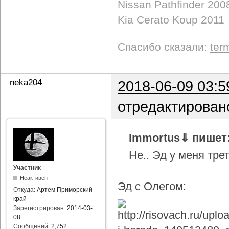
Nissan Pathfinder 200
Kia Cerato Koup 2011
Спасибо сказали:
ter
neka204
2018-06-09 03:5
отредактирован
Immortus⇓ пишет
Не.. Эд у меня тре
Участник
Неактивен
Эд с Олегом:
Откуда:
Артем Приморский
край
Зарегистрирован:
2014-03-
08
Сообщений:
2,752