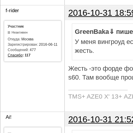
f-rider
2016-10-31 18:5
Участник
GreenBaka⇓ пише
Неактивен
Откуда:
Москва
У меня вингроуд ес
Зарегистрирован:
2016-06-11
жесть.
Сообщений:
477
Спасибо
:
117
Жесть -это форде фок
s60. Там вообще про
TMS+ AZE0 Х' 13+ AZ
Ai!
2016-10-31 21:5