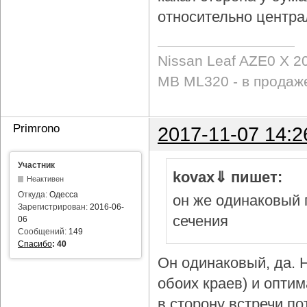
относительно центра
Nissan Leaf AZE0 X 2
MB ML320 - в продаж
Primrono
2017-11-07 14:2
Участник
kovax⇓ пишет:
Неактивен
Откуда:
Одесса
он же одинаковый 
Зарегистрирован:
2016-06-
сечения
06
Сообщений:
149
Спасибо
:
40
Он одинаковый, да. Н
обоих краев) и опти
в сторону встречи по