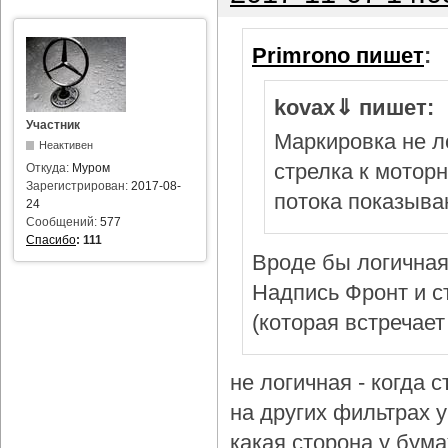
Primrono пишет
:
kovax⇓ пишет:
Участник
Маркировка не л
Неактивен
стрелка к мотор
Откуда:
Муром
Зарегистрирован:
2017-08-
потока показыва
24
Сообщений:
577
Спасибо
:
111
Вроде бы логичная
Надпись Фронт и с
(которая встречает
не логичная - когда 
на других фильтрах у 
какая сторона у бум