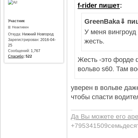
f-rider пишет
:
GreenBaka⇓ пи
Участник
Неактивен
У меня вингроуд 
Откуда:
Нижний Новгород
жесть.
Зарегистрирован:
2016-04-
25
Сообщений:
1,767
Спасибо
:
522
Жесть -это форде ф
вольво s60. Там в
уверен в вольве даж
чтобы спасти водител
Да Вы можете его ар
+795341509семьдеся