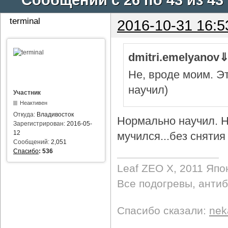
terminal
2016-10-31 16:5
dmitri.emelyanov
Не, вроде моим. Э
научил)
Участник
Неактивен
Откуда:
Владивосток
Нормально научил. Н
Зарегистрирован:
2016-05-
12
мучился...без снятия 
Сообщений:
2,051
Спасибо
:
536
Leaf ZEO Х, 2011 Япо
Все подогревы, анти
Спасибо сказали:
nek