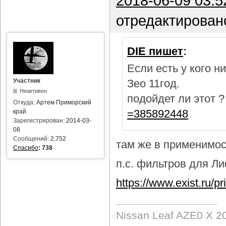
2018-06-09 03:5
отредактирован
DIE пишет
:
Если есть у кого 
Участник
Зео 11год.
Неактивен
подойдет ли этот 
Откуда:
Артем Приморский
=385892448
край
Зарегистрирован:
2014-03-
08
Сообщений:
2,752
там же в применимост
Спасибо
:
738
п.с. фильтров для Лиф
https://www.exist.ru/
Nissan Leaf AZE0 X 2