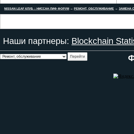
NISSAN LEAF КЛУБ :: НИССАН ЛИФ ФОРУМ
→
РЕМОНТ, ОБСЛУЖИВАНИЕ
→
ЗАМЕНА С
Наши партнеры:
Blockchain Stati
Ф