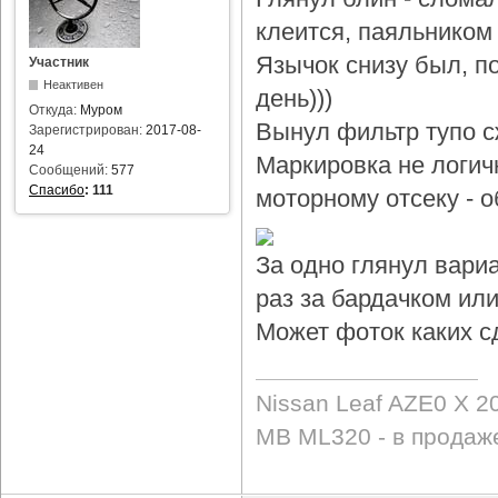
клеится, паяльником 
Язычок снизу был, по
Участник
Неактивен
день)))
Откуда:
Муром
Вынул фильтр тупо с
Зарегистрирован:
2017-08-
24
Маркировка не логичн
Сообщений:
577
Спасибо
:
111
моторному отсеку - 
За одно глянул вари
раз за бардачком или
Может фоток каких с
Nissan Leaf AZE0 X 2
MB ML320 - в продаж