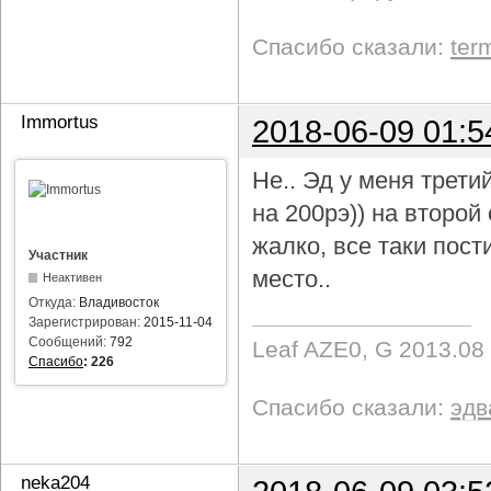
Спасибо сказали:
ter
Immortus
2018-06-09 01:5
Не.. Эд у меня трети
на 200рэ)) на второ
жалко, все таки пост
Участник
место..
Неактивен
Откуда:
Владивосток
Зарегистрирован:
2015-11-04
Сообщений:
792
Leaf AZE0, G 2013.08
Спасибо
:
226
Спасибо сказали:
эдв
neka204