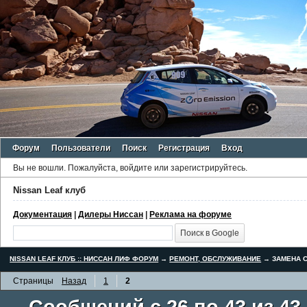
Форум
Пользователи
Поиск
Регистрация
Вход
Вы не вошли.
Пожалуйста, войдите или зарегистрируйтесь.
Nissan Leaf клуб
Документация
|
Дилеры Ниссан
|
Реклама на форуме
NISSAN LEAF КЛУБ :: НИССАН ЛИФ ФОРУМ
→
РЕМОНТ, ОБСЛУЖИВАНИЕ
→
ЗАМЕНА С
Страницы
Назад
1
2
Сообщений с 26 по 43 из 43