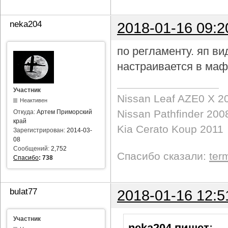
neka204
2018-01-16 09:2
по регламенту. яп в
настраивается в маф
Участник
Nissan Leaf AZE0 X 2
Неактивен
Nissan Pathfinder 200
Откуда:
Артем Приморский
край
Kia Cerato Koup 2011
Зарегистрирован:
2014-03-
08
Сообщений:
2,752
Спасибо сказали:
ter
Спасибо
:
738
bulat77
2018-01-16 12:5
Участник
neka204 пишет
: