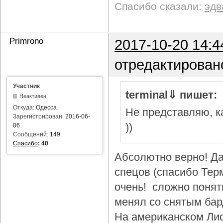
Спасибо сказали:
эдв
Primrono
2017-10-20 14:4
отредактирован
Участник
terminal⇓ пишет:
Неактивен
Откуда:
Одесса
Не представляю, ка
Зарегистрирован:
2016-06-
))
06
Сообщений:
149
Спасибо
:
40
Абсолютно верно! Да
спецов (спасибо Тер
очень! сложно понят
менял со снятым бар
На американском Лиф