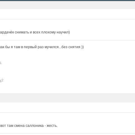
ардачёк снимать и всех плохому научил)
к бы я там в первый раз мучился...без снятия ))
д.
v
2
, вот там смена саллоника - жесть.