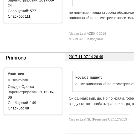
Зарегистрирован:
2017-08-
24
Сообщений:
577
не логичная - когда сторона обозначае
Спасибо
:
111
одинаковый по геометрии относитель
Nissan Leaf AZE0 X 2014
MB ML320 - в продаже
2017-11-07 14:26:49
Primrono
Участник
kovax⇓ пишет:
Неактивен
он же одинаковый по геометрии 
Откуда:
Одесса
Зарегистрирован:
2016-06-
06
Он одинаковый, да. Но по краям, гофр
Сообщений:
149
воздух может огибать края фильтра, н
Спасибо
:
40
Nissan Leaf SL (Premium) USA 12/2013