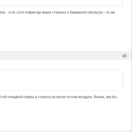
ow... а по сути пофик где какая сторона у бумажного фильтра - он же
33
той складкой гофры в сторону встречи потока воздуха. Иначе, как бы,