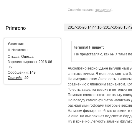
Спасибо сказали:
эдвадуард
1
2017-10-20 14:44:10
(2017-10-20 15:4
Primrono
Участник
terminal⇓ пишет:
Неактивен
Не представляю, как бы я там в пе
Откуда:
Одесса
Зарегистрирован:
2016-06-
06
Абсолютно верно! Даже выучив наизус
Сообщений:
149
снятым лючком. Я менял со снятым ба
Спасибо
:
40
На американском Лифе есть ньюансы с
сравнению с японским вариантом. Ког
То есть, защелка вверху и петелька в
Помогло слегка отжать петельку снизу
По поводу самого фильтра написано уж
раскрытыми гофрами (которые верхни
На моем фильтре не было стрелки, в 
И еще, на амерах нет подсветки бард
Ну и конечно, легкость замены фильтр