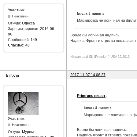
Участник
kovax⇓ пишет:
Неактивен
Маркировка не логичная на фильт
Откуда:
Одесса
Зарегистрирован:
2016-06-
06
Вроде бы логичная надпись.
Сообщений:
149
Надпись Фронт и стрелка показывает 
Спасибо
:
40
Nissan Leaf SL (Premium) USA 12/2013
2017-11-07 14:08:27
kovax
Primrono пишет
:
kovax⇓ пишет:
Маркировка не логичная на фи
Участник
Неактивен
Вроде бы логичная надпись.
Откуда:
Муром
Надпись Фронт и стрелка показыва