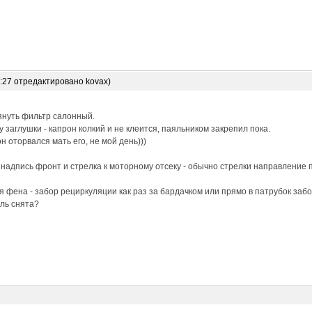
6:27 отредактировано kovax)
януть фильтр салонный.
 заглушки - капрон колкий и не клеится, паяльником закрепил пока.
н оторвался мать его, не мой день)))
 надпись фронт и стрелка к моторному отсеку - обычно стрелки направление 
 фена - забор рециркуляции как раз за бардачком или прямо в патрубок забо
ль снята?