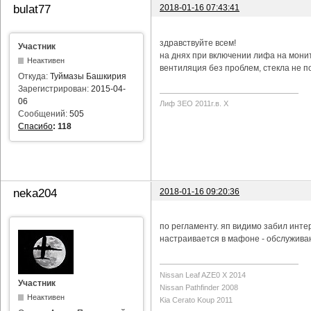
2018-01-16 07:43:41
bulat77
здравствуйте всем!
Участник
на днях при включении лифа на мони
Неактивен
вентиляция без проблем, стекла не п
Откуда:
Туймазы Башкирия
Зарегистрирован:
2015-04-
06
Лиф ЗЕО 2011г.в. Х
Сообщений:
505
Спасибо
:
118
2018-01-16 09:20:36
neka204
по регламенту. яп видимо забил инте
настраивается в мафоне - обслуживан
Nissan Leaf AZE0 X 2014
Участник
Nissan Pathfinder 2008
Неактивен
Kia Cerato Koup 2011