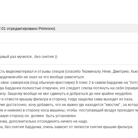
2:01 отредактировано Primrono)
рвый раз мучился...без снятия ))
ть видеоматериал и отзывы спецов (спасибо Терминалу, Неке, Дмитрию, Хьюс
рдачком ибо не знал за что вообще ухватиться.
вои: саморезов (под обычную крестовую) 8 плюс 2 в самом бардачке на "пот
да бардачок полностью откручен, его следует слегка потянуть на себя (праву
низу. Защелку вообще не мог сдвинуть и добраться до нее крайне неудобно.
 и отвести крышку фильтра в сторону, тогда защелка сама выходит из паза.
е достаточно, хочу добавить, что не важно где находится "хвостик" , за кото
е и нижние) в сторону носа машины, чтобы поступающий воздух проходил че
какую сторону он должен быть установлен.
ачка, дополнительно отсоединять ничего не надо.
а, без снятия бардачка, очень зависит от легкости снятия крышки фильтра.