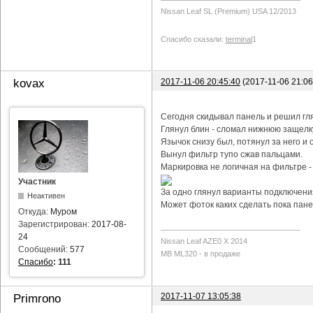
Nissan Leaf SL (Premium) USA 12/2013
Спасибо сказали:
terminal
1
2017-11-06 20:45:40
(2017-11-06 21:0
kovax
Сегодня скидывал панель и решил гл
Глянул блин - сломал нижнюю защелку
Язычок снизу был, потянул за него и о
Вынул фильтр тупо сжав пальцами.
Маркировка не логичная на фильтре -
Участник
За одно глянул варианты подключения
Неактивен
Может фоток каких сделать пока пане
Откуда:
Муром
Зарегистрирован:
2017-08-
24
Nissan Leaf AZE0 X 2014
Сообщений:
577
MB ML320 - в продаже
Спасибо
:
111
2017-11-07 13:05:38
Primrono