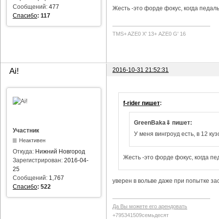
Сообщений:
477
Жесть -это форде фокус, когда педаль
Спасибо
:
117
TMS+ AZE0 Х' 13+ AZE0 G' 16
2016-10-31 21:52:31
Ai!
f-rider пишет
:
GreenBaka⇓ пишет:
Участник
У меня вингроуд есть, в 12 куз
Неактивен
Откуда:
Нижний Новгород
Жесть -это форде фокус, когда пе
Зарегистрирован:
2016-04-
25
Сообщений:
1,767
уверен в вольве даже при попытке за
Спасибо
:
522
Да Вы можете его арендовать
+795341509семьдесят