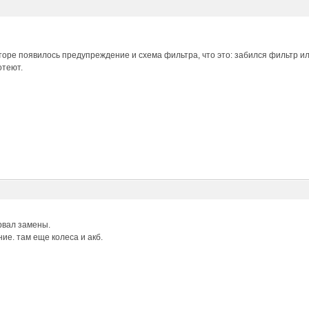
торе появилось предупреждение и схема фильтра, что это: забился фильтр 
отеют.
рвал замены.
ие. там еще колеса и акб.