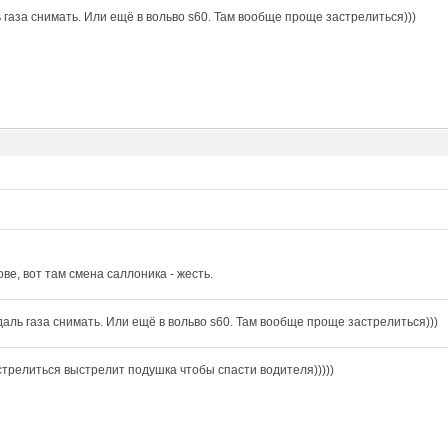
 газа снимать. Или ещё в вольво s60. Там вообще проще застрелиться)))
ове, вот там смена саллоника - жесть.
даль газа снимать. Или ещё в вольво s60. Там вообще проще застрелиться)))
стрелиться выстрелит подушка чтобы спасти водителя)))))