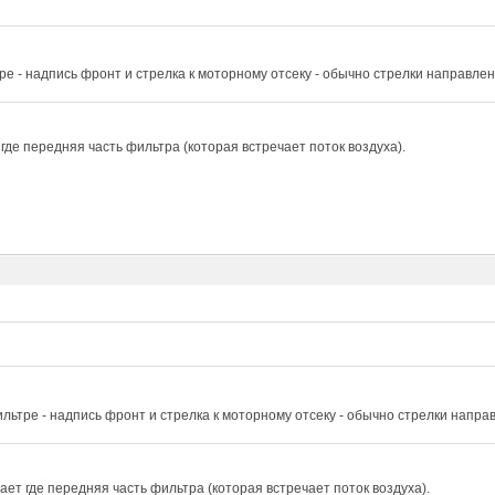
ре - надпись фронт и стрелка к моторному отсеку - обычно стрелки направле
где передняя часть фильтра (которая встречает поток воздуха).
льтре - надпись фронт и стрелка к моторному отсеку - обычно стрелки напра
ет где передняя часть фильтра (которая встречает поток воздуха).