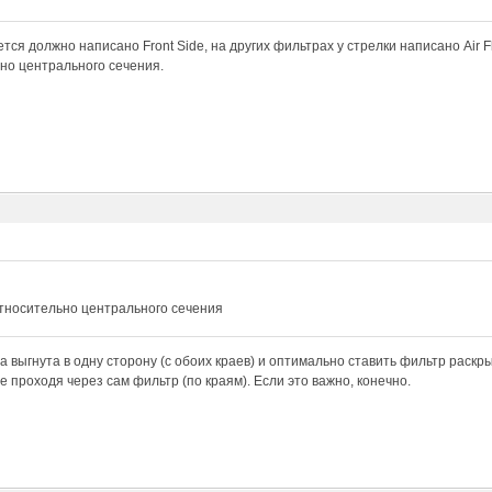
тся должно написано Front Side, на других фильтрах у стрелки написано Air Fl
но центрального сечения.
относительно центрального сечения
а выгнута в одну сторону (с обоих краев) и оптимально ставить фильтр раскры
е проходя через сам фильтр (по краям). Если это важно, конечно.