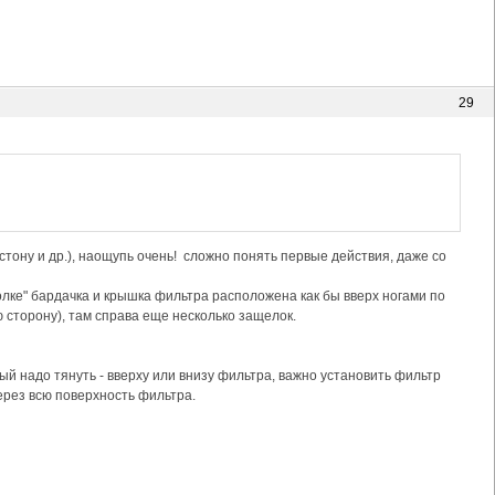
29
тону и др.), наощупь очень! сложно понять первые действия, даже со
олке" бардачка и крышка фильтра расположена как бы вверх ногами по
ю сторону), там справа еще несколько защелок.
рый надо тянуть - вверху или внизу фильтра, важно установить фильтр
рез всю поверхность фильтра.