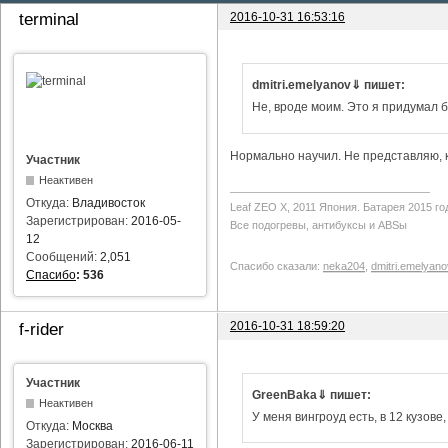
2016-10-31 16:53:16
terminal
dmitri.emelyanov⇓ пишет:
Не, вроде моим. Это я придумал б
Нормально научил. Не представляю, ка
Участник
Неактивен
Откуда:
Владивосток
Leaf ZEO Х, 2011 Япония. Батарея 2015 го
Зарегистрирован:
2016-05-
Все подогревы, антибуксы и ABSы
12
Сообщений:
2,051
Спасибо сказали:
neka204
,
dmitri.emelyano
Спасибо
:
536
2016-10-31 18:59:20
f-rider
Участник
GreenBaka⇓ пишет:
Неактивен
У меня вингроуд есть, в 12 кузове
Откуда:
Москва
Зарегистрирован:
2016-06-11