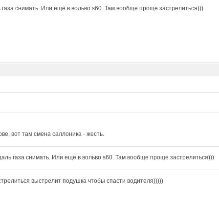
 газа снимать. Или ещё в вольво s60. Там вообще проще застрелиться)))
ове, вот там смена саллоника - жесть.
даль газа снимать. Или ещё в вольво s60. Там вообще проще застрелиться)))
стрелиться выстрелит подушка чтобы спасти водителя)))))