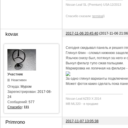
Nissan Leaf SL (Premium) USA 12/2013
Спасибо сказали:
terminal
1
2017-11-06 20:45:40
(2017-11-06 21:0
kovax
Сегодня скидывал панель и решил гл
Глянул блин - сломал нижнюю защелку
Язычок снизу был, потянул за него и о
Вынул фильтр тупо сжав пальцами.
Маркировка не логичная на фильтре -
Участник
За одно глянул варианты подключения
Неактивен
Может фоток каких сделать пока пане
Откуда:
Муром
Зарегистрирован:
2017-08-
24
Nissan Leaf AZE0 X 2014
Сообщений:
577
MB ML320 - в продаже
Спасибо
:
111
2017-11-07 13:05:38
Primrono