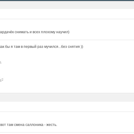
ардачёк снимать и всех плохому научил)
к бы я там в первый раз мучился...без снятия ))
д.
v
2
, вот там смена саллоника - жесть.