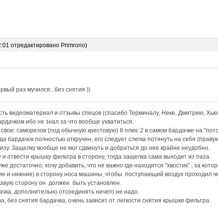
2:01 отредактировано Primrono)
рвый раз мучился...без снятия ))
ть видеоматериал и отзывы спецов (спасибо Терминалу, Неке, Дмитрию, Хьюс
рдачком ибо не знал за что вообще ухватиться.
вои: саморезов (под обычную крестовую) 8 плюс 2 в самом бардачке на "пот
да бардачок полностью откручен, его следует слегка потянуть на себя (праву
низу. Защелку вообще не мог сдвинуть и добраться до нее крайне неудобно.
 и отвести крышку фильтра в сторону, тогда защелка сама выходит из паза.
е достаточно, хочу добавить, что не важно где находится "хвостик" , за кото
е и нижние) в сторону носа машины, чтобы поступающий воздух проходил че
какую сторону он должен быть установлен.
ачка, дополнительно отсоединять ничего не надо.
а, без снятия бардачка, очень зависит от легкости снятия крышки фильтра.