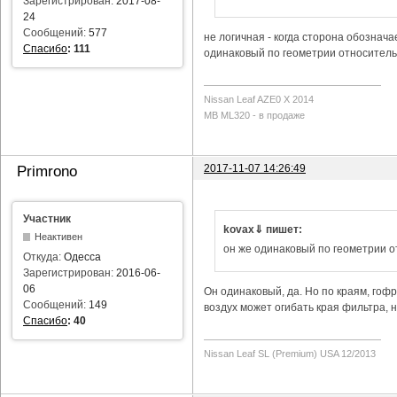
Зарегистрирован:
2017-08-
24
Сообщений:
577
не логичная - когда сторона обозначае
Спасибо
:
111
одинаковый по геометрии относитель
Nissan Leaf AZE0 X 2014
MB ML320 - в продаже
2017-11-07 14:26:49
Primrono
Участник
kovax⇓ пишет:
Неактивен
он же одинаковый по геометрии 
Откуда:
Одесса
Зарегистрирован:
2016-06-
06
Он одинаковый, да. Но по краям, гофр
Сообщений:
149
воздух может огибать края фильтра, н
Спасибо
:
40
Nissan Leaf SL (Premium) USA 12/2013