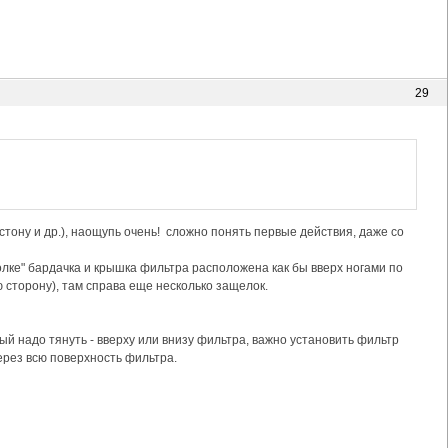
29
тону и др.), наощупь очень! сложно понять первые действия, даже со
олке" бардачка и крышка фильтра расположена как бы вверх ногами по
ю сторону), там справа еще несколько защелок.
рый надо тянуть - вверху или внизу фильтра, важно установить фильтр
рез всю поверхность фильтра.