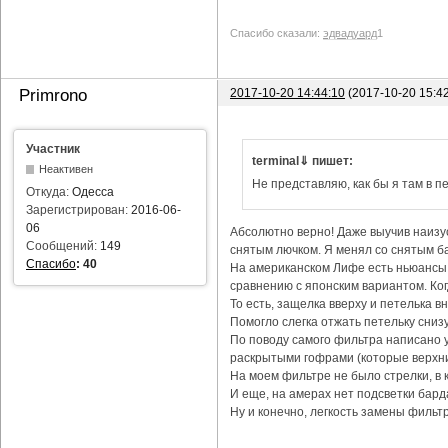
Спасибо сказали:
эдвадуард
1
2017-10-20 14:44:10
(2017-10-20 15:4
Primrono
Участник
terminal⇓ пишет:
Неактивен
Не представляю, как бы я там в пе
Откуда:
Одесса
Зарегистрирован:
2016-06-
06
Абсолютно верно! Даже выучив наизус
Сообщений:
149
снятым лючком. Я менял со снятым ба
Спасибо
:
40
На американском Лифе есть ньюансы с
сравнению с японским вариантом. Ког
То есть, защелка вверху и петелька в
Помогло слегка отжать петельку снизу
По поводу самого фильтра написано уж
раскрытыми гофрами (которые верхни
На моем фильтре не было стрелки, в 
И еще, на амерах нет подсветки бард
Ну и конечно, легкость замены фильтр