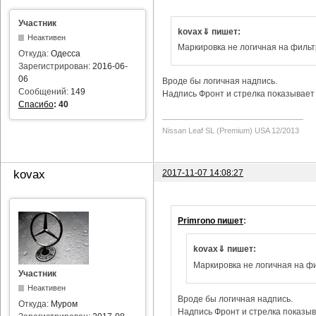
Участник
kovax⇓ пишет:
Неактивен
Маркировка не логичная на фильт
Откуда:
Одесса
Зарегистрирован:
2016-06-
06
Вроде бы логичная надпись.
Сообщений:
149
Надпись Фронт и стрелка показывает 
Спасибо
:
40
Nissan Leaf SL (Premium) USA 12/2013
2017-11-07 14:08:27
kovax
Primrono пишет
:
kovax⇓ пишет:
Маркировка не логичная на фи
Участник
Неактивен
Вроде бы логичная надпись.
Откуда:
Муром
Надпись Фронт и стрелка показыва