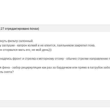
6:27 отредактировано kovax)
януть фильтр салонный.
 заглушки - капрон колкий и не клеится, паяльником закрепил пока.
н оторвался мать его, не мой день)))
 надпись фронт и стрелка к моторному отсеку - обычно стрелки направление 
 фена - забор рециркуляции как раз за бардачком или прямо в патрубок забо
ль снята?