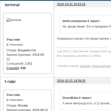
2016-10-31 16:53:16
terminal
dmitri.emelyanov⇓ пишет:
Не, вроде моим. Это я придумал б
Нормально научил. Не представляю, ка
Участник
Неактивен
Откуда:
Владивосток
Leaf ZEO Х, 2011 Япония. Батарея 2015 го
Зарегистрирован:
2016-05-
Все подогревы, антибуксы и ABSы
12
Сообщений:
2,051
Спасибо сказали:
neka204
,
dmitri.emelyano
Спасибо
:
536
2016-10-31 18:59:20
f-rider
Участник
GreenBaka⇓ пишет:
Неактивен
У меня вингроуд есть, в 12 кузове
Откуда:
Москва
Зарегистрирован:
2016-06-11