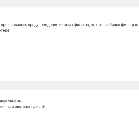
торе появилось предупреждение и схема фильтра, что это: забился фильтр 
отеют.
рвал замены.
ие. там еще колеса и акб.