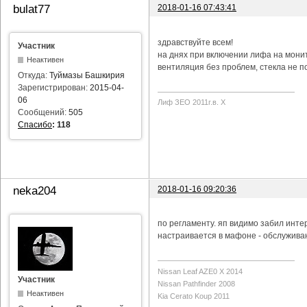
2018-01-16 07:43:41
bulat77
здравствуйте всем!
Участник
на днях при включении лифа на мони
Неактивен
вентиляция без проблем, стекла не п
Откуда:
Туймазы Башкирия
Зарегистрирован:
2015-04-
06
Лиф ЗЕО 2011г.в. Х
Сообщений:
505
Спасибо
:
118
2018-01-16 09:20:36
neka204
по регламенту. яп видимо забил инте
настраивается в мафоне - обслуживан
Nissan Leaf AZE0 X 2014
Участник
Nissan Pathfinder 2008
Неактивен
Kia Cerato Koup 2011