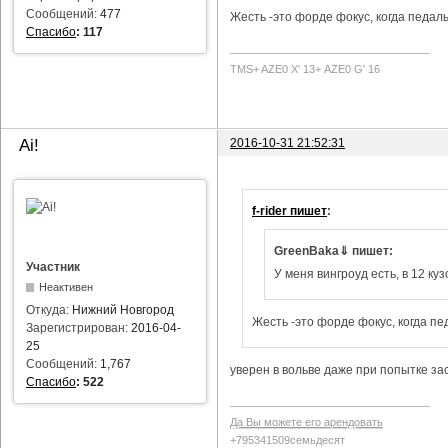
Сообщений:
477
Жесть -это форде фокус, когда педаль
Спасибо
:
117
TMS+ AZE0 Х' 13+ AZE0 G' 16
2016-10-31 21:52:31
Ai!
f-rider пишет
:
GreenBaka⇓ пишет:
Участник
У меня вингроуд есть, в 12 куз
Неактивен
Откуда:
Нижний Новгород
Жесть -это форде фокус, когда пе
Зарегистрирован:
2016-04-
25
Сообщений:
1,767
уверен в вольве даже при попытке за
Спасибо
:
522
Да Вы можете его арендовать
+795341509семьдесят