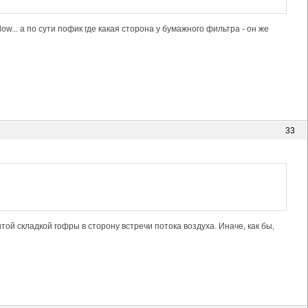
ow... а по сути пофик где какая сторона у бумажного фильтра - он же
33
той складкой гофры в сторону встречи потока воздуха. Иначе, как бы,