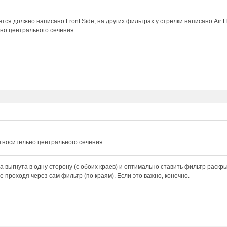
тся должно написано Front Side, на других фильтрах у стрелки написано Air Fl
но центрального сечения.
относительно центрального сечения
а выгнута в одну сторону (с обоих краев) и оптимально ставить фильтр раскры
е проходя через сам фильтр (по краям). Если это важно, конечно.