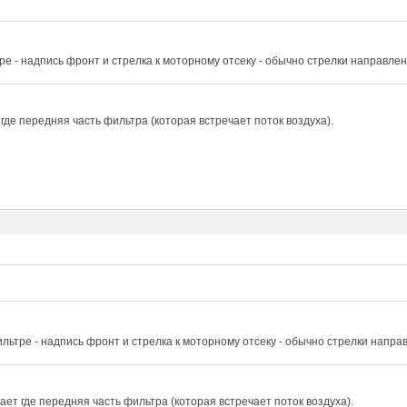
ре - надпись фронт и стрелка к моторному отсеку - обычно стрелки направле
где передняя часть фильтра (которая встречает поток воздуха).
льтре - надпись фронт и стрелка к моторному отсеку - обычно стрелки напра
ет где передняя часть фильтра (которая встречает поток воздуха).