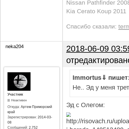
Nissan Pathfinder 200
Kia Cerato Koup 2011
Спасибо сказали:
ter
neka204
2018-06-09 03:5
отредактирован
Immortus⇓ пишет
Не.. Эд у меня тре
Участник
Неактивен
Эд с Олегом:
Откуда:
Артем Приморский
край
Зарегистрирован:
2014-03-
08
Сообщений:
2,752