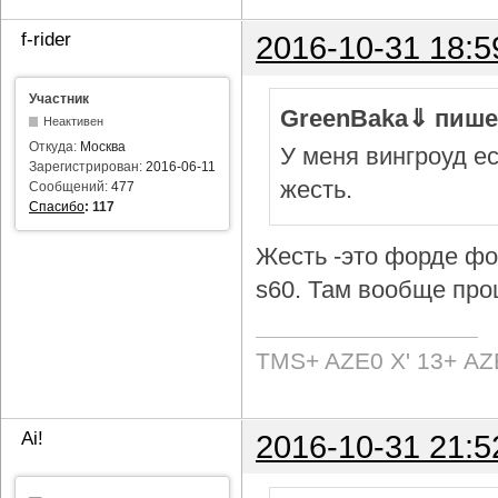
f-rider
2016-10-31 18:5
Участник
GreenBaka⇓ пише
Неактивен
Откуда:
Москва
У меня вингроуд ес
Зарегистрирован:
2016-06-11
жесть.
Сообщений:
477
Спасибо
:
117
Жесть -это форде фок
s60. Там вообще про
TMS+ AZE0 Х' 13+ AZ
Ai!
2016-10-31 21:5