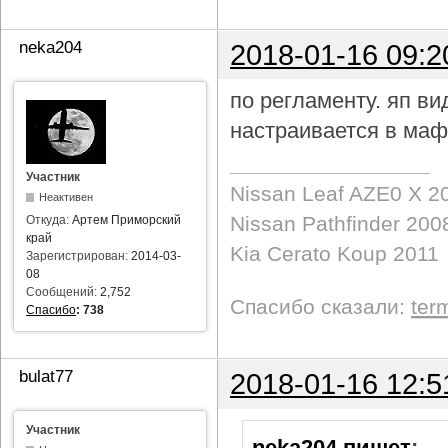
neka204
2018-01-16 09:2
по регламенту. яп в
настраивается в маф
Участник
Nissan Leaf AZE0 X 2
Неактивен
Nissan Pathfinder 200
Откуда:
Артем Приморский
край
Kia Cerato Koup 2011
Зарегистрирован:
2014-03-
08
Сообщений:
2,752
Спасибо сказали:
ter
Спасибо
:
738
bulat77
2018-01-16 12:5
Участник
neka204 пишет
: