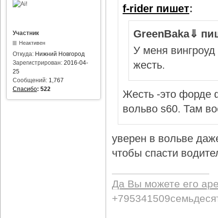
f-rider пишет
:
GreenBaka⇓ пи
Участник
Неактивен
У меня вингроуд 
Откуда:
Нижний Новгород
жесть.
Зарегистрирован:
2016-04-
25
Сообщений:
1,767
Спасибо
:
522
Жесть -это форде ф
вольво s60. Там в
уверен в вольве даж
чтобы спасти водител
Да Вы можете его ар
+795341509семьдеся