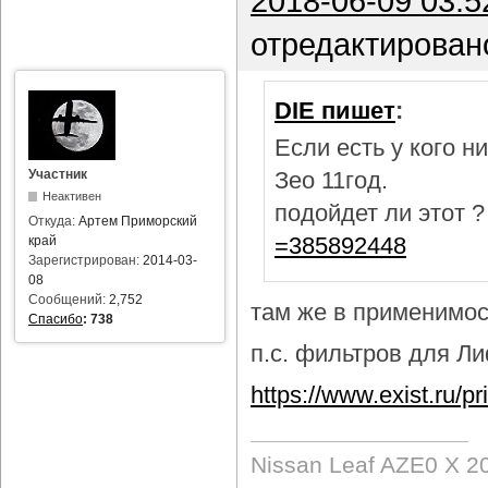
2018-06-09 03:5
отредактирован
DIE пишет
:
Если есть у кого 
Участник
Зео 11год.
Неактивен
подойдет ли этот 
Откуда:
Артем Приморский
=385892448
край
Зарегистрирован:
2014-03-
08
Сообщений:
2,752
там же в применимост
Спасибо
:
738
п.с. фильтров для Лиф
https://www.exist.ru/
Nissan Leaf AZE0 X 2