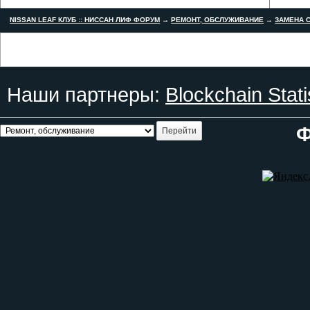
NISSAN LEAF КЛУБ :: НИССАН ЛИФ ФОРУМ
→
РЕМОНТ, ОБСЛУЖИВАНИЕ
→
ЗАМЕНА С
Наши партнеры:
Blockchain Stati
Ф