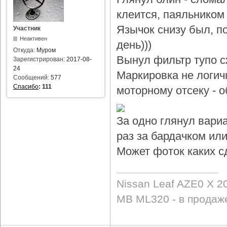
клеится, паяльником 
Язычок снизу был, по
Участник
Неактивен
день)))
Откуда:
Муром
Вынул фильтр тупо с
Зарегистрирован:
2017-08-
24
Маркировка не логичн
Сообщений:
577
Спасибо
:
111
моторному отсеку - 
За одно глянул вари
раз за бардачком или
Может фоток каких с
Nissan Leaf AZE0 X 2
MB ML320 - в продаж