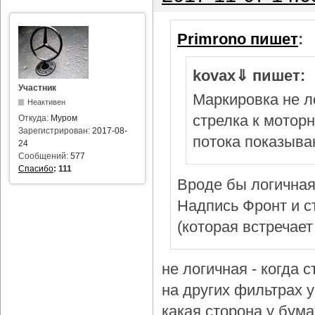
Primrono пишет
:
kovax⇓ пишет:
Участник
Маркировка не л
Неактивен
стрелка к мотор
Откуда:
Муром
Зарегистрирован:
2017-08-
потока показыва
24
Сообщений:
577
Спасибо
:
111
Вроде бы логичная
Надпись Фронт и с
(которая встречает
не логичная - когда 
на других фильтрах у 
какая сторона у бум