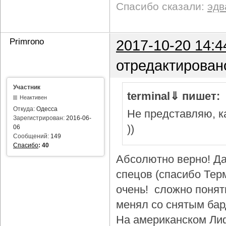
Спасибо сказали:
эдв
Primrono
2017-10-20 14:4
отредактирован
Участник
terminal⇓ пишет:
Неактивен
Откуда:
Одесса
Не представляю, ка
Зарегистрирован:
2016-06-
))
06
Сообщений:
149
Спасибо
:
40
Абсолютно верно! Да
спецов (спасибо Тер
очень! сложно понят
менял со снятым бар
На американском Лиф