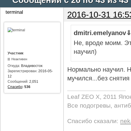
terminal
2016-10-31 16:5
dmitri.emelyanov
Не, вроде моим. Э
научил)
Участник
Неактивен
Откуда:
Владивосток
Нормально научил. Н
Зарегистрирован:
2016-05-
12
мучился...без снятия 
Сообщений:
2,051
Спасибо
:
536
Leaf ZEO Х, 2011 Япо
Все подогревы, анти
Спасибо сказали:
nek