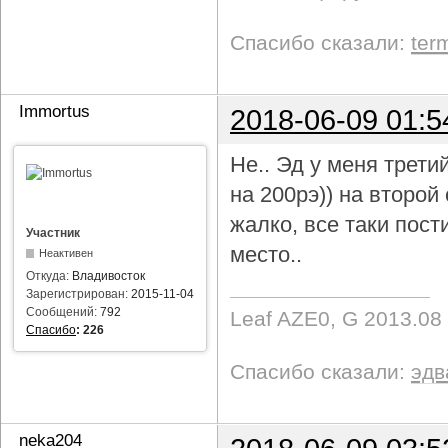
Спасибо сказали:
ter
Immortus
2018-06-09 01:5
Не.. Эд у меня трети
на 200рэ)) на второ
жалко, все таки пост
Участник
место..
Неактивен
Откуда:
Владивосток
Зарегистрирован:
2015-11-04
Сообщений:
792
Leaf AZE0, G 2013.08
Спасибо
:
226
Спасибо сказали:
эдв
neka204