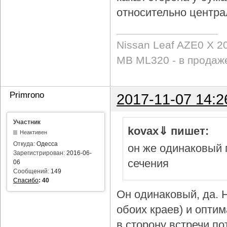
относительно центра
Nissan Leaf AZE0 X 2
MB ML320 - в продаж
Primrono
2017-11-07 14:2
Участник
kovax⇓ пишет:
Неактивен
Откуда:
Одесса
он же одинаковый 
Зарегистрирован:
2016-06-
сечения
06
Сообщений:
149
Спасибо
:
40
Он одинаковый, да. Н
обоих краев) и опти
в сторону встречи по