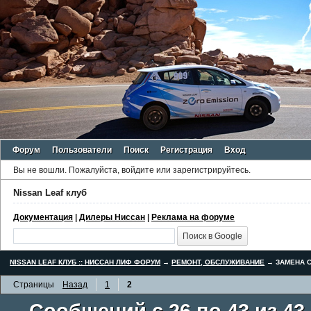
Форум
Пользователи
Поиск
Регистрация
Вход
Вы не вошли.
Пожалуйста, войдите или зарегистрируйтесь.
Nissan Leaf клуб
Документация
|
Дилеры Ниссан
|
Реклама на форуме
NISSAN LEAF КЛУБ :: НИССАН ЛИФ ФОРУМ
→
РЕМОНТ, ОБСЛУЖИВАНИЕ
→
ЗАМЕНА С
Страницы
Назад
1
2
Сообщений с 26 по 43 из 43