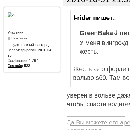
f-rider пишет
:
GreenBaka⇓ пи
Участник
Неактивен
У меня вингроуд 
Откуда:
Нижний Новгород
жесть.
Зарегистрирован:
2016-04-
25
Сообщений:
1,767
Спасибо
:
522
Жесть -это форде ф
вольво s60. Там в
уверен в вольве даж
чтобы спасти водител
Да Вы можете его ар