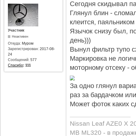
Сегодня скидывал па
Глянул блин - слома
клеится, паяльником 
Язычок снизу был, по
Участник
Неактивен
день)))
Откуда:
Муром
Вынул фильтр тупо с
Зарегистрирован:
2017-08-
24
Маркировка не логичн
Сообщений:
577
Спасибо
:
111
моторному отсеку - 
За одно глянул вари
раз за бардачком или
Может фоток каких с
Nissan Leaf AZE0 X 2
MB ML320 - в продаж