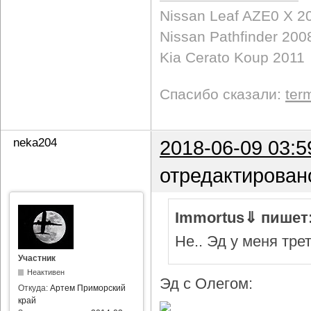
Nissan Leaf AZE0 X 2
Nissan Pathfinder 200
Kia Cerato Koup 2011
Спасибо сказали:
ter
neka204
2018-06-09 03:5
отредактирован
Immortus⇓ пишет
Не.. Эд у меня тре
Участник
Неактивен
Эд с Олегом:
Откуда:
Артем Приморский
край