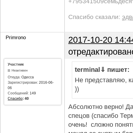
+795341509семьдеся
Спасибо сказали:
эдв
Primrono
2017-10-20 14:4
отредактирован
Участник
terminal⇓ пишет:
Неактивен
Откуда:
Одесса
Не представляю, ка
Зарегистрирован:
2016-06-
))
06
Сообщений:
149
Спасибо
:
40
Абсолютно верно! Да
спецов (спасибо Тер
очень! сложно понят