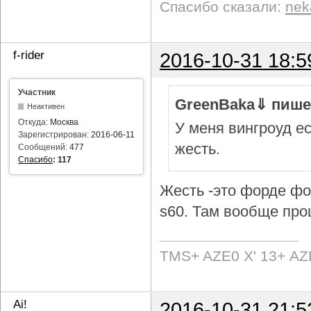
Спасибо сказали:
nek
f-rider
2016-10-31 18:5
Участник
GreenBaka⇓ пише
Неактивен
Откуда:
Москва
У меня вингроуд ес
Зарегистрирован:
2016-06-11
жесть.
Сообщений:
477
Спасибо
:
117
Жесть -это форде фок
s60. Там вообще про
TMS+ AZE0 Х' 13+ AZ
Ai!
2016-10-31 21:5