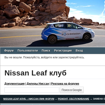
Форум
Пользователи
Поиск
Регистрация
Вход
Вы не вошли.
Пожалуйста, войдите или зарегистрируйтесь.
Nissan Leaf клуб
Документация
|
Дилеры Ниссан
|
Реклама на форуме
NISSAN LEAF КЛУБ :: НИССАН ЛИФ ФОРУМ
→
РЕМОНТ, ОБСЛУЖИВАНИЕ
→
ЗАМЕНА С