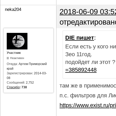
neka204
2018-06-09 03:5
отредактирован
DIE пишет
:
Если есть у кого 
Участник
Зео 11год.
Неактивен
подойдет ли этот 
Откуда:
Артем Приморский
=385892448
край
Зарегистрирован:
2014-03-
08
Сообщений:
2,752
там же в применимост
Спасибо
:
738
п.с. фильтров для Лиф
https://www.exist.ru/