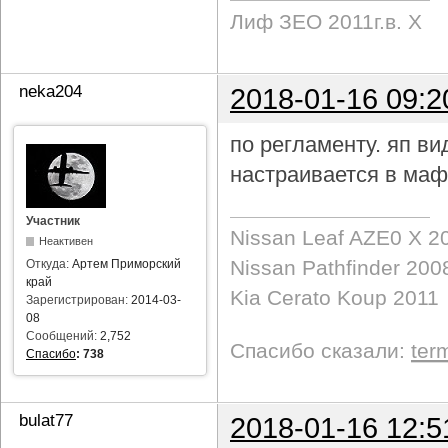
Лиф ЗЕО 2011г.в. Х
neka204
2018-01-16 09:2
по регламенту. яп в
настраивается в маф
Участник
Nissan Leaf AZE0 X 2
Неактивен
Nissan Pathfinder 200
Откуда:
Артем Приморский
край
Kia Cerato Koup 2011
Зарегистрирован:
2014-03-
08
Сообщений:
2,752
Спасибо сказали:
ter
Спасибо
:
738
bulat77
2018-01-16 12:5