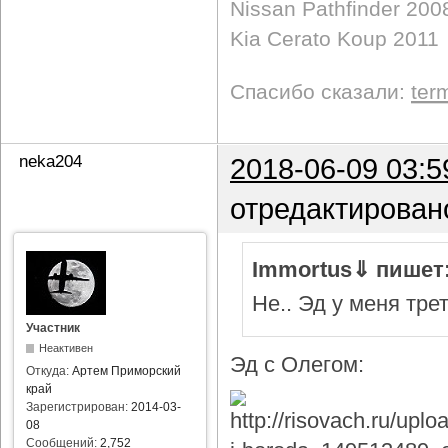
Nissan Pathfinder 200
Kia Cerato Koup 2011
Спасибо сказали:
ter
neka204
2018-06-09 03:5
отредактирован
Immortus⇓ пишет
Не.. Эд у меня тре
Участник
Неактивен
Эд с Олегом:
Откуда:
Артем Приморский
край
Зарегистрирован:
2014-03-
08
Сообщений:
2,752