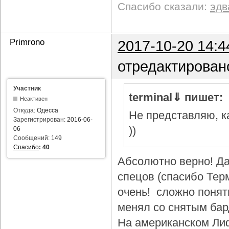
Спасибо сказали:
эдв
Primrono
2017-10-20 14:4
отредактирован
Участник
terminal⇓ пишет:
Неактивен
Откуда:
Одесса
Не представляю, ка
Зарегистрирован:
2016-06-
))
06
Сообщений:
149
Спасибо
:
40
Абсолютно верно! Да
спецов (спасибо Тер
очень! сложно понят
менял со снятым бар
На американском Лиф