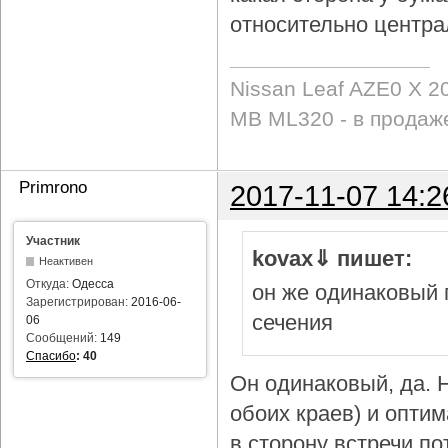
относительно центра
Nissan Leaf AZE0 X 2
MB ML320 - в продаж
Primrono
2017-11-07 14:2
Участник
kovax⇓ пишет:
Неактивен
Откуда:
Одесса
он же одинаковый 
Зарегистрирован:
2016-06-
сечения
06
Сообщений:
149
Спасибо
:
40
Он одинаковый, да. Н
обоих краев) и опти
в сторону встречи по