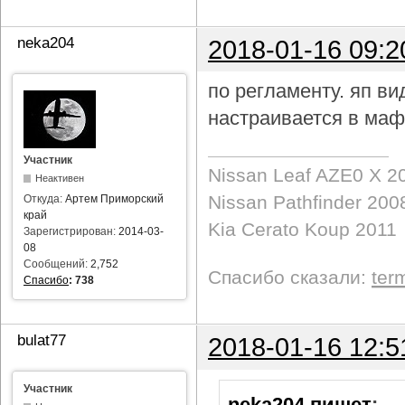
neka204
2018-01-16 09:2
по регламенту. яп в
настраивается в маф
Участник
Nissan Leaf AZE0 X 2
Неактивен
Nissan Pathfinder 200
Откуда:
Артем Приморский
край
Kia Cerato Koup 2011
Зарегистрирован:
2014-03-
08
Сообщений:
2,752
Спасибо сказали:
ter
Спасибо
:
738
bulat77
2018-01-16 12:5
Участник
neka204 пишет
: