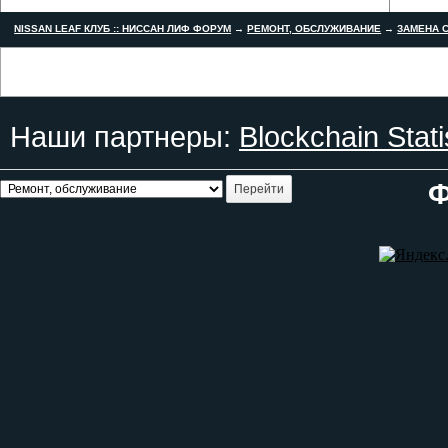
NISSAN LEAF КЛУБ :: НИССАН ЛИФ ФОРУМ
→
РЕМОНТ, ОБСЛУЖИВАНИЕ
→
ЗАМЕНА С
Наши партнеры:
Blockchain Stati
Ф