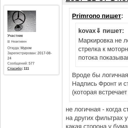
Primrono пишет
:
kovax⇓ пишет:
Участник
Маркировка не л
Неактивен
стрелка к мотор
Откуда:
Муром
Зарегистрирован:
2017-08-
потока показыва
24
Сообщений:
577
Спасибо
:
111
Вроде бы логичная
Надпись Фронт и с
(которая встречает
не логичная - когда 
на других фильтрах у 
какая сторона у бум