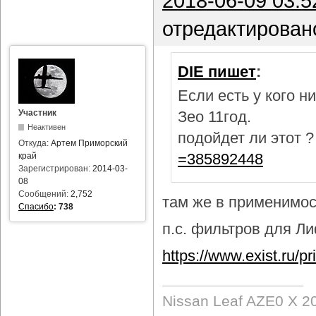
2018-06-09 03:5
отредактирован
DIE пишет
:
Если есть у кого 
Участник
Зео 11год.
Неактивен
подойдет ли этот 
Откуда:
Артем Приморский
=385892448
край
Зарегистрирован:
2014-03-
08
Сообщений:
2,752
там же в применимост
Спасибо
:
738
п.с. фильтров для Лиф
https://www.exist.ru/
Nissan Leaf AZE0 X 2