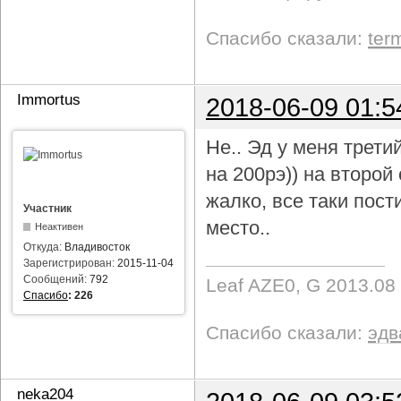
Спасибо сказали:
ter
Immortus
2018-06-09 01:5
Не.. Эд у меня трети
на 200рэ)) на второ
жалко, все таки пост
Участник
место..
Неактивен
Откуда:
Владивосток
Зарегистрирован:
2015-11-04
Сообщений:
792
Leaf AZE0, G 2013.08
Спасибо
:
226
Спасибо сказали:
эдв
neka204