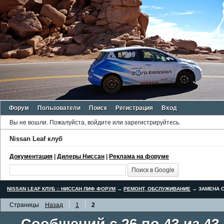
Форум
Пользователи
Поиск
Регистрация
Вход
Вы не вошли.
Пожалуйста, войдите или зарегистрируйтесь.
Nissan Leaf клуб
Документация
|
Дилеры Ниссан
|
Реклама на форуме
NISSAN LEAF КЛУБ :: НИССАН ЛИФ ФОРУМ
→
РЕМОНТ, ОБСЛУЖИВАНИЕ
→
ЗАМЕНА С
Страницы
Назад
1
2
Сообщений с 26 по 43 из 43