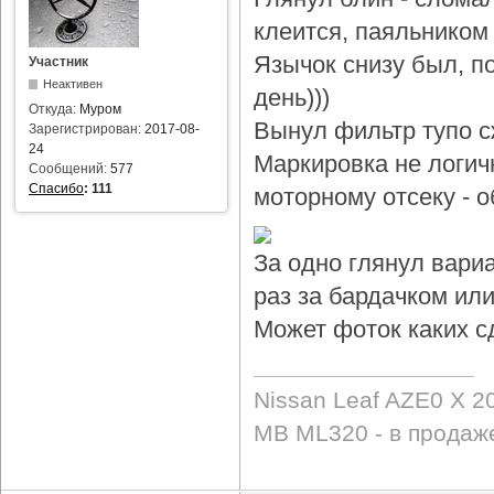
клеится, паяльником 
Язычок снизу был, по
Участник
Неактивен
день)))
Откуда:
Муром
Вынул фильтр тупо с
Зарегистрирован:
2017-08-
24
Маркировка не логичн
Сообщений:
577
Спасибо
:
111
моторному отсеку - 
За одно глянул вари
раз за бардачком или
Может фоток каких с
Nissan Leaf AZE0 X 2
MB ML320 - в продаж