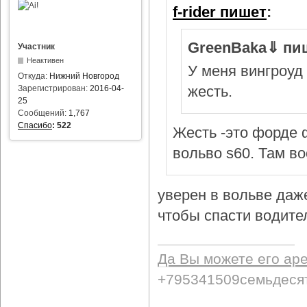
f-rider пишет
:
GreenBaka⇓ пи
Участник
Неактивен
У меня вингроуд 
Откуда:
Нижний Новгород
жесть.
Зарегистрирован:
2016-04-
25
Сообщений:
1,767
Спасибо
:
522
Жесть -это форде ф
вольво s60. Там в
уверен в вольве даж
чтобы спасти водител
Да Вы можете его ар
+795341509семьдеся