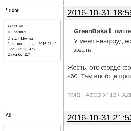
f-rider
2016-10-31 18:5
Участник
GreenBaka⇓ пише
Неактивен
Откуда:
Москва
У меня вингроуд ес
Зарегистрирован:
2016-06-11
жесть.
Сообщений:
477
Спасибо
:
117
Жесть -это форде фок
s60. Там вообще про
TMS+ AZE0 Х' 13+ AZ
Ai!
2016-10-31 21:5