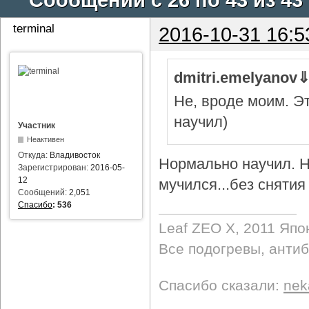
terminal
2016-10-31 16:5
dmitri.emelyanov
Не, вроде моим. Э
научил)
Участник
Неактивен
Откуда:
Владивосток
Нормально научил. Н
Зарегистрирован:
2016-05-
12
мучился...без снятия 
Сообщений:
2,051
Спасибо
:
536
Leaf ZEO Х, 2011 Япо
Все подогревы, анти
Спасибо сказали:
nek