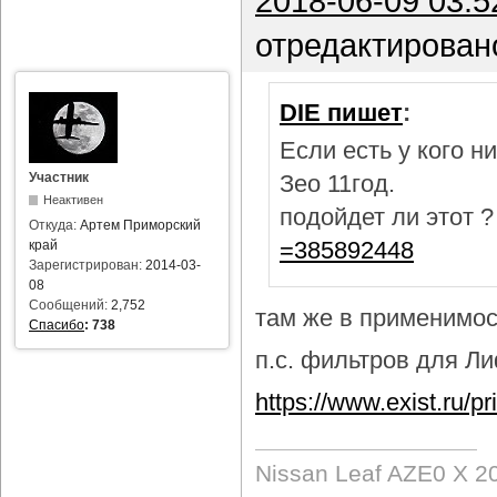
2018-06-09 03:5
отредактирован
DIE пишет
:
Если есть у кого 
Участник
Зео 11год.
Неактивен
подойдет ли этот 
Откуда:
Артем Приморский
=385892448
край
Зарегистрирован:
2014-03-
08
Сообщений:
2,752
там же в применимост
Спасибо
:
738
п.с. фильтров для Лиф
https://www.exist.ru/
Nissan Leaf AZE0 X 2