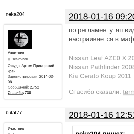
neka204
2018-01-16 09:2
по регламенту. яп в
настраивается в маф
Участник
Nissan Leaf AZE0 X 2
Неактивен
Nissan Pathfinder 200
Откуда:
Артем Приморский
край
Kia Cerato Koup 2011
Зарегистрирован:
2014-03-
08
Сообщений:
2,752
Спасибо сказали:
ter
Спасибо
:
738
bulat77
2018-01-16 12:5
Участник
neka204 пишет
: