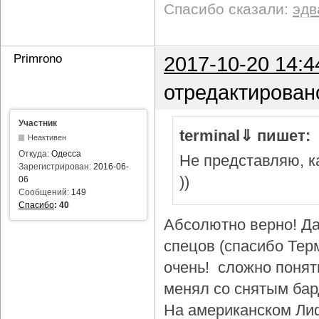
Спасибо сказали:
эдв
Primrono
2017-10-20 14:4
отредактирован
Участник
terminal⇓ пишет:
Неактивен
Откуда:
Одесса
Не представляю, ка
Зарегистрирован:
2016-06-
))
06
Сообщений:
149
Спасибо
:
40
Абсолютно верно! Да
спецов (спасибо Тер
очень! сложно понят
менял со снятым бар
На американском Лиф