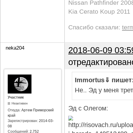
Nissan Pathfinder 200
Kia Cerato Koup 2011
Спасибо сказали:
ter
neka204
2018-06-09 03:5
отредактирован
Immortus⇓ пишет
Не.. Эд у меня тре
Участник
Неактивен
Эд с Олегом:
Откуда:
Артем Приморский
край
Зарегистрирован:
2014-03-
08
Сообщений:
2,752