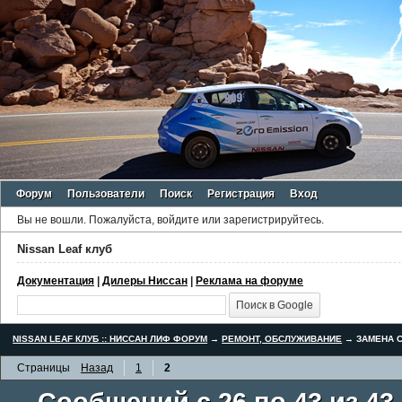
Форум
Пользователи
Поиск
Регистрация
Вход
Вы не вошли.
Пожалуйста, войдите или зарегистрируйтесь.
Nissan Leaf клуб
Документация
|
Дилеры Ниссан
|
Реклама на форуме
NISSAN LEAF КЛУБ :: НИССАН ЛИФ ФОРУМ
→
РЕМОНТ, ОБСЛУЖИВАНИЕ
→
ЗАМЕНА С
Страницы
Назад
1
2
Сообщений с 26 по 43 из 43