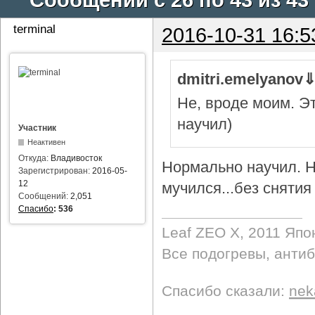
terminal
2016-10-31 16:5
dmitri.emelyanov
Не, вроде моим. Э
научил)
Участник
Неактивен
Откуда:
Владивосток
Нормально научил. Н
Зарегистрирован:
2016-05-
12
мучился...без снятия 
Сообщений:
2,051
Спасибо
:
536
Leaf ZEO Х, 2011 Япо
Все подогревы, анти
Спасибо сказали:
nek