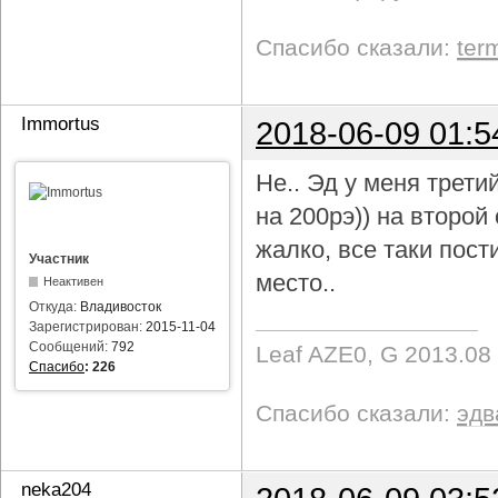
Спасибо сказали:
ter
Immortus
2018-06-09 01:5
Не.. Эд у меня трети
на 200рэ)) на второ
жалко, все таки пост
Участник
место..
Неактивен
Откуда:
Владивосток
Зарегистрирован:
2015-11-04
Сообщений:
792
Leaf AZE0, G 2013.08
Спасибо
:
226
Спасибо сказали:
эдв
neka204