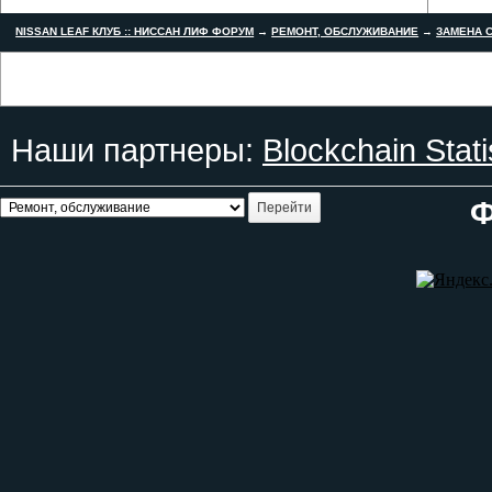
NISSAN LEAF КЛУБ :: НИССАН ЛИФ ФОРУМ
→
РЕМОНТ, ОБСЛУЖИВАНИЕ
→
ЗАМЕНА С
Наши партнеры:
Blockchain Stati
Ф