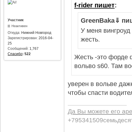
f-rider пишет
:
GreenBaka⇓ пи
Участник
Неактивен
У меня вингроуд 
Откуда:
Нижний Новгород
жесть.
Зарегистрирован:
2016-04-
25
Сообщений:
1,767
Спасибо
:
522
Жесть -это форде ф
вольво s60. Там в
уверен в вольве даж
чтобы спасти водител
Да Вы можете его ар
+795341509семьдеся