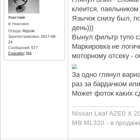
клеится, паяльником 
Язычок снизу был, по
Участник
Неактивен
день)))
Откуда:
Муром
Вынул фильтр тупо с
Зарегистрирован:
2017-08-
24
Маркировка не логичн
Сообщений:
577
Спасибо
:
111
моторному отсеку - 
За одно глянул вари
раз за бардачком или
Может фоток каких с
Nissan Leaf AZE0 X 2
MB ML320 - в продаж