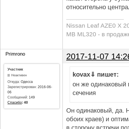
относительно центра
Nissan Leaf AZE0 X 2
MB ML320 - в продаж
Primrono
2017-11-07 14:2
Участник
kovax⇓ пишет:
Неактивен
Откуда:
Одесса
он же одинаковый 
Зарегистрирован:
2016-06-
сечения
06
Сообщений:
149
Спасибо
:
40
Он одинаковый, да. Н
обоих краев) и опти
в сторону встречи по