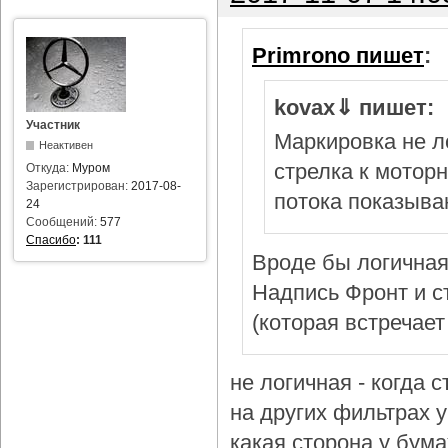
Primrono пишет
:
kovax⇓ пишет:
Участник
Маркировка не л
Неактивен
стрелка к мотор
Откуда:
Муром
Зарегистрирован:
2017-08-
потока показыва
24
Сообщений:
577
Спасибо
:
111
Вроде бы логичная
Надпись Фронт и с
(которая встречает
не логичная - когда 
на других фильтрах у 
какая сторона у бум