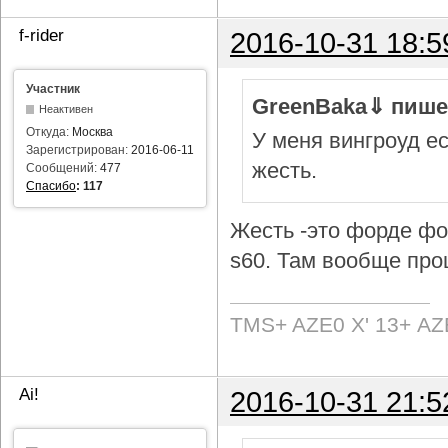
f-rider
2016-10-31 18:5
Участник
GreenBaka⇓ пише
Неактивен
Откуда:
Москва
У меня вингроуд ес
Зарегистрирован:
2016-06-11
жесть.
Сообщений:
477
Спасибо
:
117
Жесть -это форде фок
s60. Там вообще про
TMS+ AZE0 Х' 13+ AZ
Ai!
2016-10-31 21:5